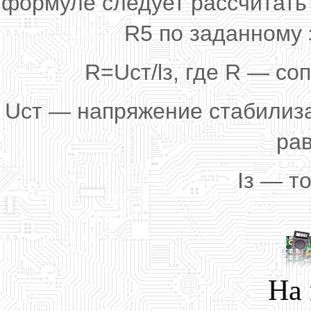
формуле следует рассчитать
R5 по заданному 
R=Ucт/lз, где R — со
Uст — напряжение стабилиз
рав
Iз — то
На