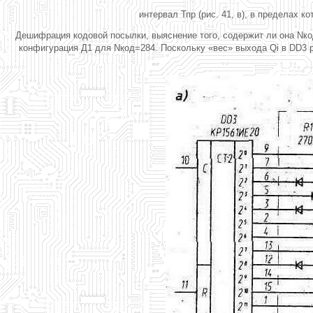
интервал Тпр (рис. 41, в), в пределах 
Дешифрация кодовой посылки, выяснение того, содержит ли она Nкод
конфигурация Д1 для Nкод=284. Поскольку «вес» выхода Qi в DD3 рав