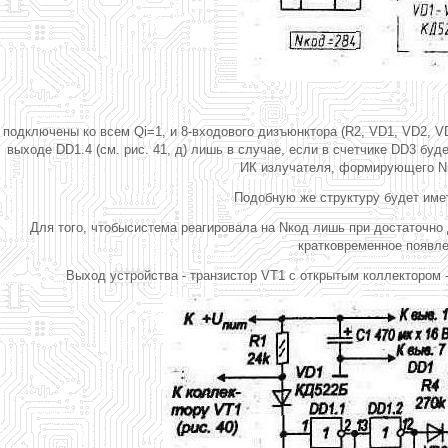
подключены ко всем Qi=1, и 8-входового дизъюнктора (R2, VD1, VD2, VD
выходе DD1.4 (см. рис. 41, д) лишь в случае, если в счетчике DD3 бу
ИК излучателя, формирующего Nкод
Подобную же структуру будет имет
Для того, чтобысистема реагировала на Nкод лишь при достаточно
кратковременное появлен
Выход устройства - транзистор VT1 с открытым коллектором