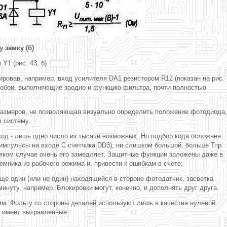
 замку (б)
1 (рис. 43, б).
ировав, например, вход усилителя DA1 резистором R12 (показан на рис.
е обои, выполняющие заодно и функцию фильтра, почти полностью
 размеров, не позволяющая визуально определить положение фотодиода,
 систему.
Nкод - лишь одно число из тысячи возможных. Но подбор кода осложнен
 импульсы на входе С счетчика DD3), ни слишком большой, больше Тпр
яком случае очень его замедляет. Защитные функции заложены даже в
ника из рабочего режима и. привести к ошибкам в счете;
еще один (или не один) находящийся в стороне фотодатчик, засветка
нуту, например. Блокировки могут, конечно, и дополнять друг друга.
 мм. Фольгу со стороны деталей используют лишь в качестве нулевой
а имеет вытравленные