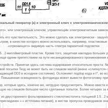
Тональный генератор (а) и электронный ключ к электромеханическому
его», или электронным ключом, управляющим электромагнитным замком Y
ь его чувствительность. Это можно сделать как электрически - зашунт
льтром, в качестве которого можно использовать, например, пластиковы
«отрезающего» видимую часть спектра паразитной подсветки.
,5...2-миллйметровый пластик. Кроме того, защитная накладка больших
 еще одним препятствием на пути несанкционированного проникновения в
 устройств. Принятая здесь система кодирования относительно проста: 
овой посылки Ткод не может быть ни слишком малой (иначе «слипнутся»
щающий DD3 в исходное состояние). Осложняет подбор кода и t^, во вс
. Повышенная освещенность фотодиода может вывести фотоголовку прием
ер, которые здесь, конечно же, нетрудно предусмотреть. Можно ввести 
щую на слишком большое число сделанных попыток. Более четырех за ми
т из двустороннего фольгированного стеклотекстолита толщиной 1.5...2
 присоединен «-» источника питания), в местах пропуска проводников он