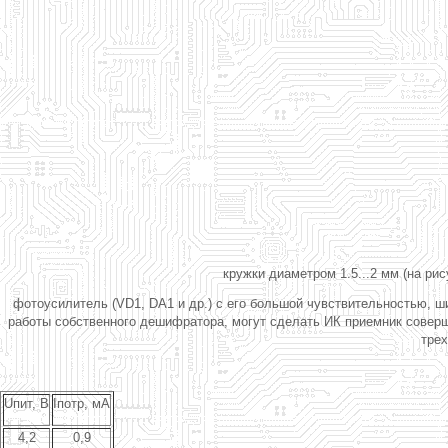
кружки диаметром 1.5...2 мм (на р
фотоусилитель (VD1, DA1 и др.) с его большой чувствительностью, ш
работы собственного дешифратора, могут сделать ИК приемник соверш
трех
Uпит, В
Iпотр, мА
4,2
0,9