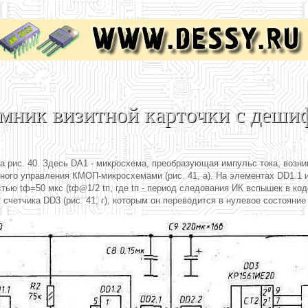
мник визитной карточки с деши
а рис. 40. Здесь DA1 - микросхема, преобразующая импульс тока, воз
ного управления КМОП-микросхемами (рис. 41, а). На элементах DD1.1 
тью tф=50 мкс (tф
@
1/2 tп, где tп - период следования ИК вспышек в ко
четчика DD3 (рис. 41, г), которым он переводится в нулевое состояни