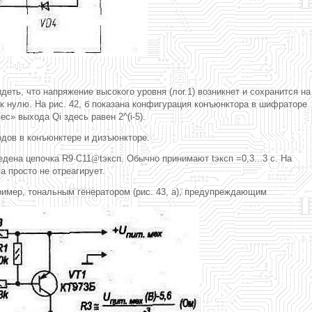
еть, что напряжение высокого уровня (лог.1) возникнет и сохранится на
 к нулю. На рис. 42, б показана конфигурация конъюнктора в шифраторе
с» выхода Qi здесь равен 2^(i-5).
одов в конъюнктере и дизъюнкторе.
едена цепочка R9·C11
@
tэксп. Обычно принимают tэксп =0,3...3 с. На
а просто не отреагирует.
имер, тональным генератором (рис. 43, а), предупреждающим