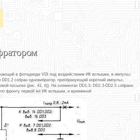
фратором
никающий в фотодиоде VDI под воздействием ИК вспышки, в импульс
и DD1.2 собран одновибратор, преобразующий короткий импульс,
довой посылке (рис. 41, б)). На элементах DD1.3, DD2.3-DD2.5 собрано
е по фронту первой же ИК вспышки, и временной