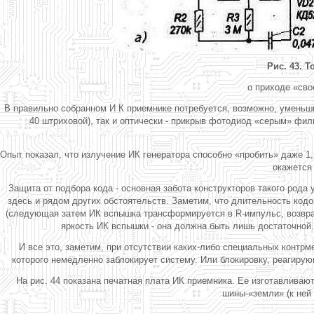
Рис. 43. 
о приходе «сво
В правильно собранном И К приемнике потребуется, возможно, уменьшит
40 штриховой), так и оптически - прикрыв фотодиод «серым» фи
Опыт показал, что излучение ИК генератора способно «пробить» даже 1
окажется
Защита от подбора кода - основная забота конструкторов такого рода
здесь и рядом других обстоятельств. Заметим, что длительность код
(следующая затем ИК вспышка трансформируется в R-импульс, возвра
яркость ИК вспышки - она должна быть лишь достаточной
И все это, заметим, при отсутствии каких-либо специальных контрм
которого немедленно заблокирует систему. Или блокировку, реагирую
На рис. 44 показана печатная плата ИК приемника. Ее изготавливаю
шины-«земли» (к ней