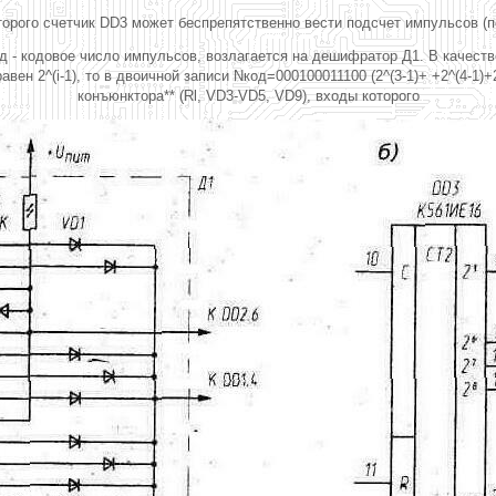
которого счетчик DD3 может беспрепятственно вести подсчет импульсов (п
 - кодовое число импульсов, возлагается на дешифратор Д1. В качестве
ен 2^(i-1), то в двоичной записи Nкод=000100011100 (2^(3-1)+ +2^(4-1)
конъюнктора** (Rl, VD3-VD5, VD9), входы которого