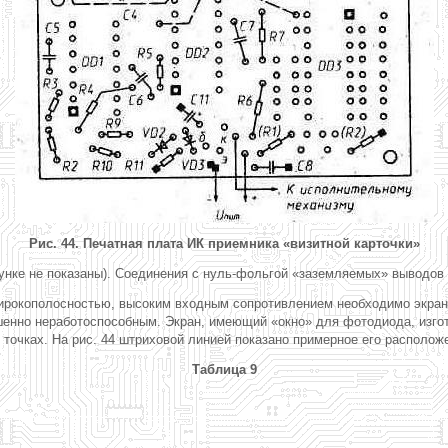
Рис. 44. Печатная плата ИК приемника «визитной карточки»
исунке не показаны). Соединения с нуль-фольгой «заземляемых» выводов
ирокополосностью, высоким входным сопротивлением необходимо экрани
енно неработоспособным. Экран, имеющий «окно» для фотодиода, изгота
 точках. На рис. 44 штриховой линией показано примерное его располож
Таблица 9