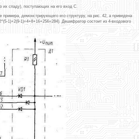
о их спаду), поступающих на его вход С.
 примера, демонстрирующего его структуру, на рис. 42, а приведена
+2^(5-1)+2(9-1)=4+8+16+256=284). Дешифратор состоит из 4-входового