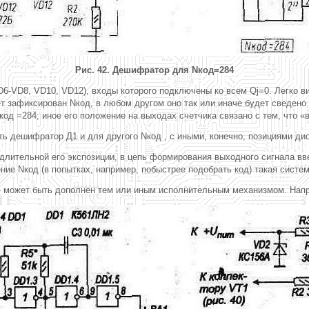
Рис. 42. Дешифратор для Nкод=284
6-VD8, VD10, VD12), входы которого подключены ко всем Qj=0. Легко вид
дет зафиксирован Nкод, в любом другом оно так или иначе будет сведено
 =284; иное его положение на выходах счетчика связано с тем, что «ве
ь дешифратор Д1 и для другого Nкод , с иными, конечно, позициями ди
 длительной его экспозиции, в цепь формирования выходного сигнала вв
ие Nкод (в попытках, например, побыстрее подобрать код) такая систем
 - может быть дополнен тем или иным исполнительным механизмом. Напр