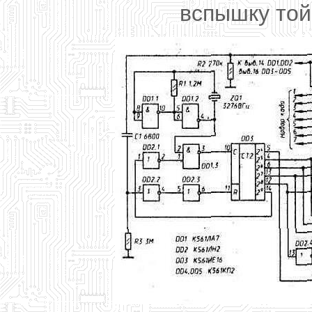
вспышку той