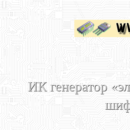
ИК генератор «эл
шиф