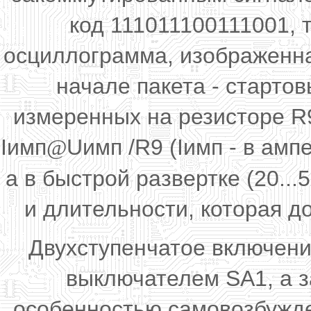
код 111011100111001, 
осциллограмма, изображенна
начале пакета - старто
измеренных на резисторе R9
Iимп
Uимп /R9 (Iимп - в амп
@
а в быстрой развертке (20...
и длительности, которая до
Двухступенчатое включени
выключателем SA1, а з
особенностью самовозбужде