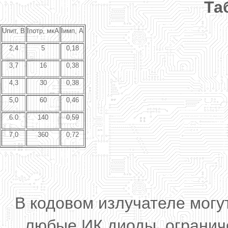
Та
Uпит, В
Iпотр, мкА
Iимп, А
2,4
5
0,18
3,7
16
0,38
4,3
30
0,38
5,0
60
0,46
6.0
140
0,59
7,0
360
0,72
В кодовом излучателе могу
любые ИК диоды, огранич