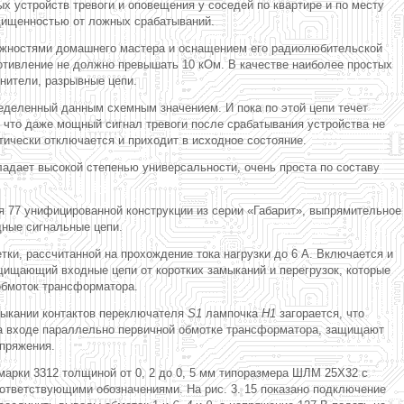
 устройств тревоги и оповещения у соседей по квартире и по месту
ащищенностью от ложных срабатываний.
ожностями домашнего мастера и оснащением его радиолюбительской
отивление не должно превышать 10 кОм. В качестве наиболее простых
нители, разрывные цепи.
ределенный данным схемным значением. И пока по этой цепи течет
, что даже мощный сигнал тревоги после срабатывания устройства не
тически отключается и приходит в исходное состояние.
ладает высокой степенью универсальности, очень проста по составу
я 77 унифицированной конструкции из серии «Габарит», выпрямительное
дные сигнальные цепи.
тки, рассчитанной на прохождение тока нагрузки до 6 А. Включается и
ищающий входные цепи от коротких замыканий и перегрузок, которые
обмоток трансформатора.
амыкании контактов переключателя
S1
лампочка
H1
загорается, что
 входе параллельно первичной обмотке трансформатора, защищают
апряжения.
марки 3312 толщиной от 0, 2 до 0, 5 мм типоразмера ШЛМ 25Х32 с
тветствующими обозначениями. На рис. 3. 15 показано подключение