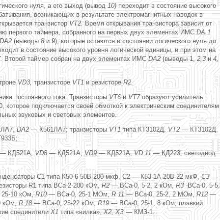
ического нуля, а его выход (вывод
10)
переходит в состояние высокого
батывания, возникающих в результате электромагнитных наводок в
ткрывается транзистор
VT2.
Время открывания транзистора зависит от
ию первого таймера, собранного на первых двух элементах ИМС
DA 1
DA2
(выводы
8
и 9), которые остаются в состоянии логического нуля до
ходит в состояние высокого уровня логической единицы, и при этом на
7.
Второй таймер собран на двух элементах ИМС
DA2
(выводы 1,
2,3
и
4,
итроне
VD3,
транзисторе
VT1
и резисторе
R2.
ника постоянного тока. Транзисторы
VT6
и
VT7
образуют усилитель
0, которое подключается своей обмоткой к электрическим соединителям
льных звуковых и световых элементов.
1ЛА7,
DA2
— К561ЛА7; транзисторы
VT1
типа КТ3102Д,
VT2 —
КТ3102Д,
933Б;
 —
КД521А,
VD8 —
КД521А,
VD9 —
КД521А,
VD 11 —
КД223; светодиод
конденсаторы С1 типа К50-6-50В-200 мкф, С2 — К53-1А-20В-22 мкФ,
СЗ —
езисторы R1 типа ВСа-2-200 кОм,
R2 —
ВСа-0, 5-2, 2 кОм,
R3
-ВСа-0, 5-5,
 25-10 кОм,
R10 —
ВСа-0, 25-1 МОм,
R 11 —
ВСа-0, 25-2, 2 МОм,
R12 —
0 кОм,
R 18 —
ВСа-0, 25-22 кОм,
R19 —
ВСа-0, 25-1, 8 кОм; плавкий
кие соединители
X1
типа «вилка»,
Х2, ХЗ —
КМЗ-1.