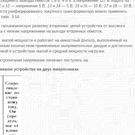
 соединить выводы обмоток 1 и
6, 4
и
9,
а напряжение 127 В подать на
1 и 12 —
напряжение 5 В;
13
и
14 —
5 В;
15
и /б — 10 В;
17
и
18 —
10 В;
место унифицированного покупного трансформатора можно применить
табл. 3.14.
гальваническую развязку вторичных цепей устройства от высокого
ва с низким напряжением на выходе вторичных обмоток.
 малой мощности и работает на емкостный фильтр, выполненный на
енным количеством примененных выпрямительных диодов и достаточно
кой в устройствах малой и средней мощности нагрузки.
ктропитания напряжение начинает поступать на
жевом устройстве на двух микросхемах