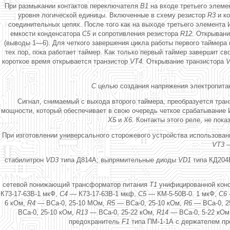
При размыкании контактов переключателя
В1
на входе третьего элем
уровня логической единицы. Включенные в схему резистор
R3
и к
соединительных цепях. После того как на выходе третьего элемент
емкости конденсатора
С5
и сопротивления резистора
R12.
Открывани
(выводы 1—6). Для четкого завершения цикла работы первого таймер
тех пор, пока работает таймер. Как только первый таймер завершит с
короткое время открывается транзистор
VT4.
Открывание транзистора
V
С
целью создания напряжения электропитан
Сигнал, снимаемый с выхода второго таймера, преобразуется тра
мощности, который обеспечивает в свою очередь четкое срабатывание 
Х5
и
Х6.
Контакты этого реле, не пок
При изготовлении универсального сторожевого устройства использо
VT3 
стабилитрон
VD3
типа Д814А; выпрямительные диоды
VD1
типа КД204
сетевой понижающий трансформатор питания
Т1
унифицированной конс
К73-17-63В-1 мкФ,
С4 —
К73-17-63В-1 мкф,
С5 —
КМ-5-50В-0. 1 мкФ,
С6
6 кОм,
R4 —
ВСа-0, 25-10 МОм,
R5 —
ВСа-0, 25-10 кОм,
R6 —
ВСа-0, 2
ВСа-0, 25-10 кОм,
R13 —
ВСа-0, 25-22 кОм,
R14 —
ВСа-0, 5-22 кО
предохранитель
F1
типа ПМ-1-1А с держателем пр