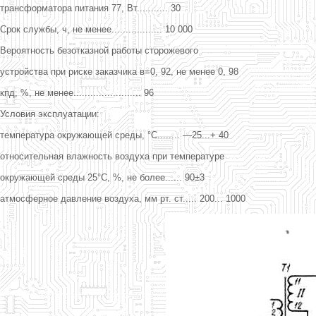
трансформатора питания 77, Вт........... 30
Срок службы, ч, не менее.................. 10 000
Вероятность безотказной работы сторожевого
устройства при риске заказчика в=0, 92, не менее 0, 98
кпд, %, не менее........................ 96
Условия эксплуатации:
температура окружающей среды, °С........ —25...+ 40
относительная влажность воздуха при температуре
окружающей среды 25°С, %, не более...... 90±3
атмосферное давление воздуха, мм рт. ст..... 200... 1000