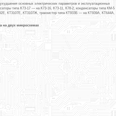
з ухудшения основных электрических параметров и эксплуатационных
аторы типа К73-17 — на К73-16, К73-11, К78-2, конденсаторы типа КМ-5
02Е, КТ3107Е, КТ3107Ж, транзистор типа КТ933Б — на КТ939А, КТ644А,
а на двух микросхемах