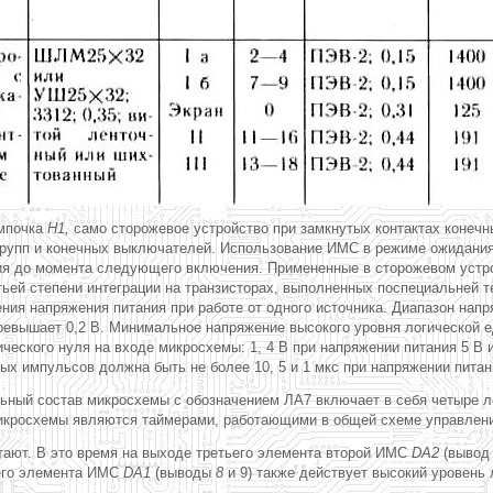
ампочка
H1,
само сторожевое устройство при замкнутых контактах конеч
рупп и конечных выключателей. Использование ИМС в режиме ожидания 
ия до момента следующего включения. Примененные в сторожевом устр
ей степени интеграции на транзисторах, выполненных поспециальней т
ния напряжения питания при работе от одного источника. Диапазон нап
ревышает 0,2 В. Минимальное напряжение высокого уровня логической ед
ческого нуля на входе микросхемы: 1, 4 В при напряжении питания 5 В
х импульсов должна быть не более 10, 5 и 1 мкс при напряжении питани
ный состав микросхемы с обозначением ЛА7 включает в себя четыре л
икросхемы являются таймерами, работающими в общей схеме управлени
ают. В это время на выходе третьего элемента второй ИМС
DA2
(выво
ьего элемента ИМС
DA1
(выводы
8
и 9) также действует высокий уровень 