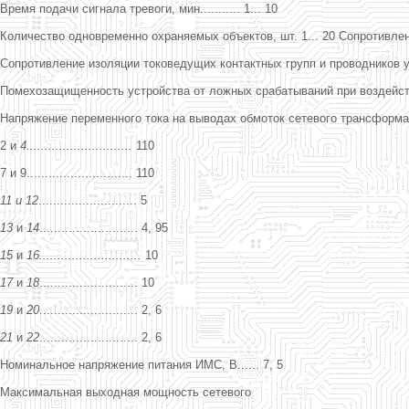
Время подачи сигнала тревоги, мин........... 1... 10
Количество одновременно охраняемых объектов, шт. 1... 20 Сопротивлени
Сопротивление изоляции токоведущих контактных групп и проводников ус
Помехозащищенность устройства от ложных срабатываний при воздействи
Напряжение переменного тока на выводах обмоток сетевого трансформат
2 и
4.............................
110
7 и 9............................. 110
11 и 12
........................... 5
13
и
14
........................... 4, 95
15
и
16............................
10
17
и
18
........................... 10
19
и
20
........................... 2, 6
21
и
22
........................... 2, 6
Номинальное напряжение питания ИМС, В...... 7, 5
Максимальная выходная мощность сетевого