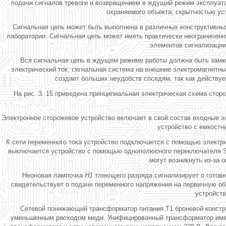
подачи сигналов тревоги и возвращением в ждущий режим эксплуата
охраняемого объекта; скрытностью ус
Сигнальная цепь может быть выполнена в различных конструктивн
лаборатории. Сигнальная цепь может иметь практически неограниченн
элементов сигнализации
Вся сигнальная цепь в ждущем режиме работы должна быть замкну
электрический ток, сигнальная система на внешние электромагнитны
создает больших неудобств соседям, так как действуе
На рис. 3. 15 приведена принципиальная электрическая схема стор
Электронное сторожевое устройство включает в свой состав входные э
устройство с емкостн
К сети переменного тока устройство подключается с помощью электр
выключается устройство с помощью однополюсного переключателя S
могут возникнуть из-за
Неоновая лампочка
H1
тлеющего разряда сигнализирует о готовн
свидетельствует о подаче переменного напряжения на первичную о
устройст
Сетевой понижающий трансформатор питания Т1 броневой конструк
уменьшенным расходом меди. Унифицированный трансформатор имеет