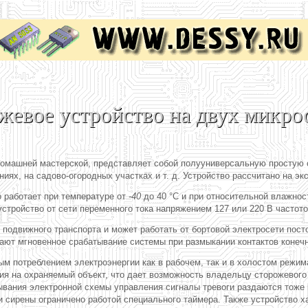
жевое устройство на двух микро
домашней мастерской, представляет собой полууниверсальную простую с
иях, на садово-огородных участках и т. д. Устройство рассчитано на э
о работает при температуре от
-40
до 40 °С и при относительной влажнос
устройство от сети переменного тока напряжением 127 или 220 В частот
подвижного транспорта и может работать от бортовой электросети посто
ают мгновенное срабатывание системы при размыкании контактов конечн
ым потреблением электроэнергии как в рабочем, так и в холостом режи
я на охраняемый объект, что дает возможность владельцу сторожевого у
ывания электронной схемы управления сигналы тревоги раздаются тоже 
и сирены ограничено работой специального таймера. Также устройство 