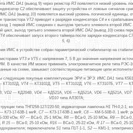
ента ИМС
DA1
(вывод 9) через резистор
R3
появляется низкий уровень лог
онденсатор
С2
обеспечивают защиту устройства от ложных сигналов сра
а ИМС
DA1
(вывод
10)
появляется высокий уровень логической единицы, о
е транзистора
VT2
приводит к разрядке конденсатора
С4
и к срабатыван
а вход 1 первой ИМС соединен с выходом третьего элемента второй ИМС
вой цикл, выход третьего элемента второй ИМС
DA2
(вывод
10)
снова пере
T4
обеспечивает запуск второго таймера
после зарядки конденсатора
С
5, 6).
ия ИМС в устройстве собран параметрический стабилизатор на стабил
нзисторами
VT3
и
VT5 с
напряжения 7, 5 В до значения напряжения источ
ИМ. В качестве ИМ можно применить электромагнитное реле типа РЭС-1
азанные на схеме, замыкают соответствующие питающие цепи исполните
ваны следующие покупные комплектующие ЭРИ и ЭРЭ: ИМС
DA1
типа К56
—
КТ3102Д,
VT4 —
КТ3102Д,
VT5 —
КТ3102Д,
VT6 —
КТ3107Б,
VT7 —
КТ
В,
VD2 —
КД204В,
VD4 —
КД521А,
VD5 —
КД521А,
VD6 —
КД521А,
VD7
VD10
типа АЛ307А;
трукции типа ТНП258-127/220-50; индикаторная лампочка
H1 Т
H-0,2-1; 
 —
К73-17-63В-1 мкФ,
С7 —
К73-17-63В-1 мкФ,
С8 —
КМ-5-50В-0. 1 мкФ; р
5-330 кОм,
R7 —
ВСа-0, 25-1 МОм,
R8 —
ВСа-0, 25-10 МОм,
R9 —
ВСа-0,
м,
R 15 —
ВСа-0, 25-10 кОм,
R16 —
ВСа-0, 25-22 кОм,
R 17 —
ВСа-0, 25-1
едохранителя; переключатели
S1
типа П1Т-1-1,
S2 —
КМ1-1; электричес