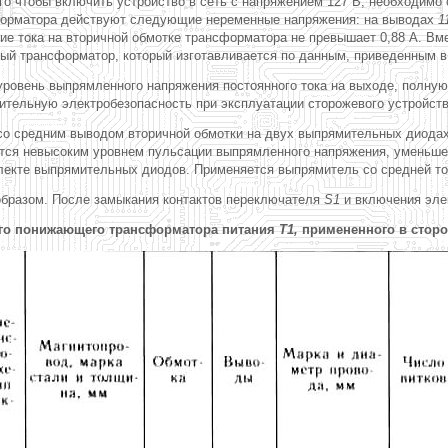
го чтобы включить устройство в сеть с напряжением 127 В, необходимо
сформатора действуют следующие неременные напряжения: на выводах
1
ние тока на вторичной обмотке трансформатора не превышает 0,88 А. В
й трансформатор, который изготавливается по данным, приведенным в 
овень выпрямленного напряжения постоянного тока на выходе, полную 
ительную электробезопасность при эксплуатации сторожевого устройст
со средним выводом вторичной обмотки на двух выпрямительных диодах
уется невысоким уровнем пульсации выпрямленного напряжения, уменьш
кте выпрямительных диодов. Применяется выпрямитель со средней точ
бразом. После замыкания контактов переключателя
S1
и включения эле
ого понижающего трансформатора питания
Т1,
примененного в сторо