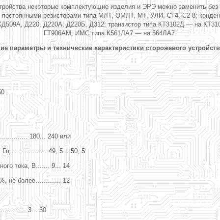
устройства некоторые комплектующие изделия и ЭРЭ можно заменить бе
остоянными резисторами типа МЛТ, ОМЛТ, МТ, УЛИ, Cl-4, C2-8; конденс
КД509А, Д220, Д220А, Д220Б, Д312; транзистор типа КТ3102Д — на КТ31
ГТ906АМ; ИМС типа К561ЛА7 — на 564ЛА7.
ие параметры и технические характеристики сторожевого устройств
50
......... 180... 240 или
............... 49, 5... 50, 5
 тока, В....... 9... 14
е более............. 12
........ 3... 30