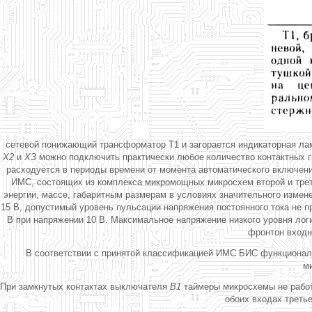
сетевой понижающий трансформатор Т1 и загорается индикаторная л
Х2
и
ХЗ
можно подключить практически любое количество контактных г
расходуется в периоды времени от момента автоматического включен
ИМС, состоящих из комплекса микромощных микросхем второй и треть
энергии, массе, габаритным размерам в условиях значительного измене
15 В, допустимый уровень пульсации напряжения постоянного тока не п
В при напряжении 10 В. Максимальное напряжение низкого уровня логи
фронтон входны
В соответствии с принятой классификацией ИМС БИС функциональ
м
При замкнутых контактах выключателя
В1
таймеры микросхемы не работ
обоих входах трет