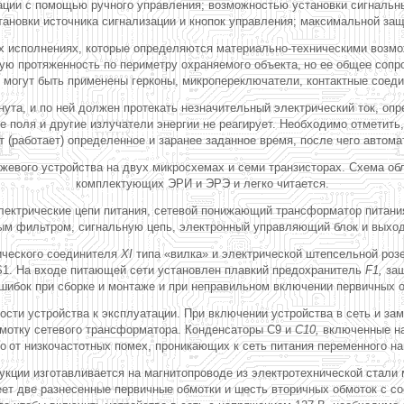
ции с помощью ручного управления; возможностью установки сигнальных
тановки источника сигнализации и кнопок управления; максимальной з
ых исполнениях, которые определяются материально-техническими возм
ую протяженность по периметру охраняемого объекта,
но ее общее сопр
 могут быть применены герконы, микропереключатели, контактные соеди
та, и по ней должен протекать незначительный электрический ток, оп
е поля и другие излучатели энергии не реагирует. Необходимо отметить
т (работает) определенное и заранее заданное время, после чего автома
ожевого устройства на двух микросхемах и семи транзисторах. Схема об
комплектующих ЭРИ и ЭРЭ и легко читается.
лектрические цепи питания, сетевой понижающий трансформатор питани
ым фильтром, сигнальную цепь, электронный управляющий блок и выхо
ического соединителя
XI
типа «вилка» и электрической штепсельной розе
1. На входе питающей сети установлен плавкий предохранитель
F1,
защ
 ошибок при сборке и монтаже и при неправильном включении первичных 
ости устройства к эксплуатации. При включении устройства в сеть и з
бмотку сетевого трансформатора. Конденсаторы С9 и
С10,
включенные на
во
от низкочастотных помех, проникающих к сеть питания переменного н
ции изготавливается на магнитопроводе из электротехнической стали 
 две разнесенные первичные обмотки и шесть вторичных обмоток с соо