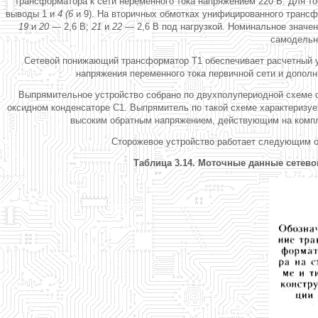
трансформатора к сети неременного тока напряжением 220 В. Для то
выводы 1 и
4 (6
и 9). На вторичных обмотках унифицированного тран
19
и
20 —
2,6 В;
21
и
22 —
2,6 В под нагрузкой. Номинальное значе
самодельны
Сетевой понижающий трансформатор Т1 обеспечивает расчетный ур
напряжения переменного тока первичной сети и дополн
Выпрямительное устройство собрано по двухполупериодной схеме 
оксидном конденсаторе С1. Выпрямитель по такой схеме характериз
высоким обратным напряжением, действующим на компле
Сторожевое устройство работает следующим о
Таблица 3.14. Моточные данные сетев