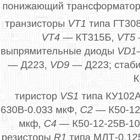
понижающий трансформатор п
транзисторы
VT1
типа ГТ30
VT4 —
КТ315Б,
VT5
выпрямительные диоды
VD1
—
Д223,
VD9 —
Д223; стаб
К
тиристор
VS1
типа КУ102А
630В-0.033 мкФ,
С2 —
К50-12
мкф,
С4 —
К50-12-25В-10
резисторы
R1
типа МЛТ-0,12