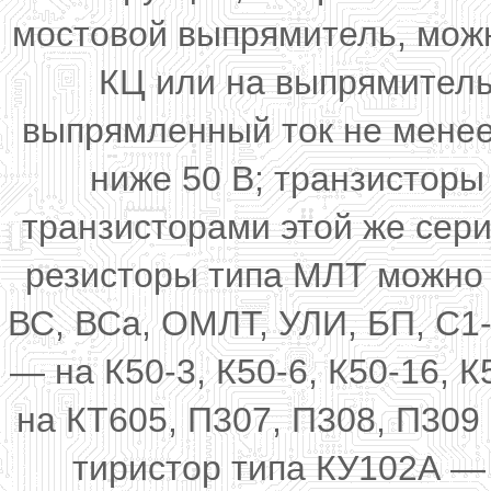
мостовой выпрямитель, можн
КЦ или на выпрямитель
выпрямленный ток не менее
ниже 50 В; транзистор
транзисторами этой же сери
резисторы типа МЛТ можно 
ВС, ВСа, ОМЛТ, УЛИ, БП, C1-
— на К50-3, К50-6, К50-16, 
на КТ605, П307, П308, П30
тиристор типа КУ102А —