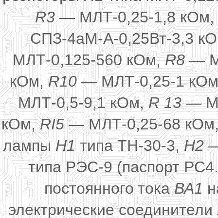
R3 —
МЛТ-0,25-1,8 кОм
СПЗ-4аМ-А-0,25Вт-3,3 к
МЛТ-0,125-560 кОм,
R8 —
М
кОм,
R10 —
МЛТ-0,25-1 кО
МЛТ-0,5-9,1 кОм,
R 13 —
М
кОм,
RI5 —
МЛТ-0,25-68 кОм
лампы
H1
типа ТН-30-3,
Н2 
типа РЭС-9 (паспорт РС4.
постоянного
тока
ВА1
н
электрические соединители