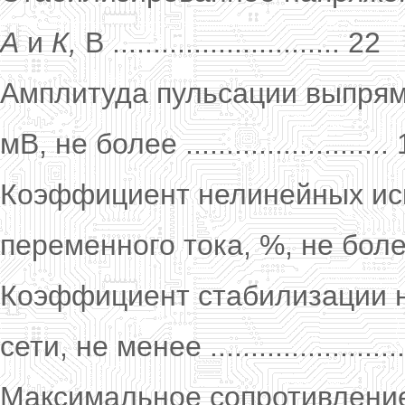
А
и
К,
В ............................ 22
Амплитуда пульсации выпрям
мВ, не более .........................
Коэффициент нелинейных ис
переменного тока, %, не более ..
Коэффициент стабилизации 
сети, не менее ......................
Максимальное сопротивление 