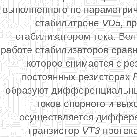
выполненного по параметрич
стабилитроне
VD5,
пр
стабилизатором тока. Ве
работе стабилизаторов срав
которое снимается с ре
постоянных резисторах
образуют дифференциальный
токов опорного и вых
осуществляется диффере
транзистор
VT3
протека