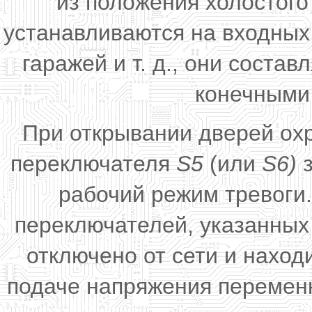
из положения холостог
устанавливаются на входных 
гаражей и т. д., они сост
конечными
При открывании дверей охр
переключателя
S5
(или
S6)
з
рабочий режим тревоги.
переключателей, указанных
отключено от сети и наход
подаче напряжения переменн