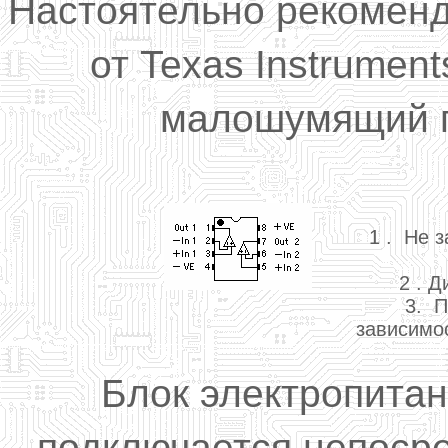
Настоятельно рекомен
от Texas Instrumen
малошумящий г
1
.
Не з
2
. Д
3.
П
зависимо
Блок электропитан
подключается непосре