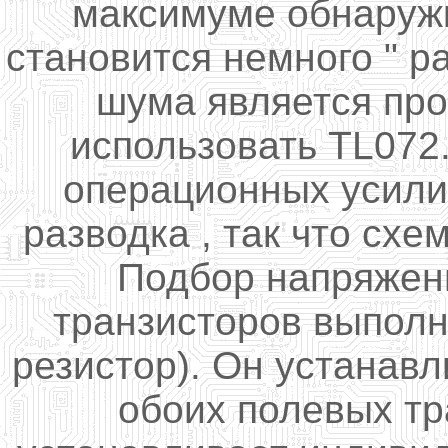
максимуме обнаружи
становится немного "
р
шума является про
использовать TL072
операционных усили
разводка , так что схе
Подбор напряжен
транзисторов выполн
резистор). Он устанав
обоих полевых тр