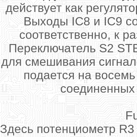
действует как
регулято
Выходы
IC8
и
IC9
с
соответственно
,
к р
Переключатель
S2
ST
для смешивания
сигнал
подается
на
восемь
соединенных
F
Здесь потенциометр
R3