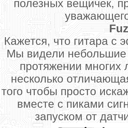
полезных вещичек, п
уважающего
Fuz
Кажется, что
гитара
с 
Мы
видели
небольшие
протяжении многих 
несколько отличающа
того чтобы просто
искаж
вместе
с
пиками
сиг
запуском от датч