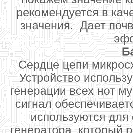
рекомендуется в кач
значения.
Дает
почв
эф
Б
Сердце
цепи
микрос
Устройство
использу
генерации всех
нот
му
сигнал
обеспечивает
используются для
генератора
, который 