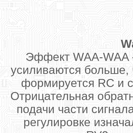
W
Эффект
WAA
-
WAA
усиливаются
больше, 
формируется
RC
и
Отрицательная обратн
подачи
части сигнал
регулировке
изнача