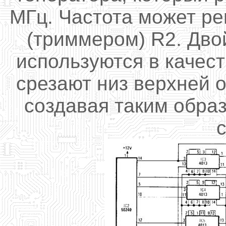
МГц.
Частота может ре
(
триммером)
R2.
Дво
используются в качес
срезают
низ
верхней 
создавая таким обра