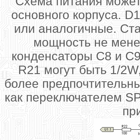
Схема
питания
может
основного
корпуса. D1
или аналогичные.
С
т
мощность не мен
конденсаторы
С8
и С
R21
могут быть
1/2W
более
предпочтительн
как переключателем
SP
пр