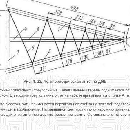
Рис. 4. 12. Логопериодическая антенна ДМВ
рхней поверхности треугольника. Телевизионный кабель поднимается по м
кой. В вершине треугольника оплетка кабеля припаивается к точке А, а 
те вместо мачты применяется вертикальная стойка на тяжелой подставк
о улучшить изображение. На равнинной местности такая наружная антенн
мающих этой антенной дециметровые программы Останкинского телецентр