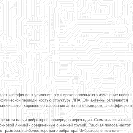
дает коэффициент усиления, а у широкополосных его изменение носит
рифмической периодичностью структуры ЛПА. Эти антенны отличаются
еспечивается хорошее согласование антенны с фидером, а коэффициент
крепятся плечи вибраторов поочередно через один. Схематически такая
риховой линией - соединенные с нижней трубой. Рабочая полоса частот
от размера, наиболее короткого вибратора. Вибраторы вписаны в