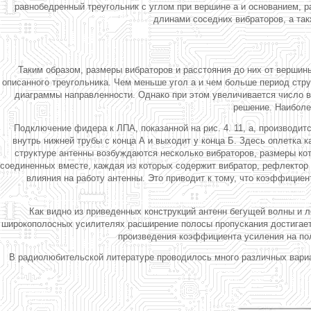
равнобедренный треугольник с углом при вершине а и основанием,
длинами соседних вибраторов, а так
Таким образом, размеры вибраторов и расстояния до них от вершин
описанного треугольника. Чем меньше угол а и чем больше период стр
диаграммы направленности. Однако при этом увеличивается число в
решение. Наиболее 
Подключение фидера к ЛПА, показанной на рис. 4. 11, а, производ
внутрь нижней трубы с конца А и выходит у конца Б. Здесь оплетка 
структуре антенны возбуждаются несколько вибраторов, размеры ко
соединенных вместе, каждая из которых содержит вибратор, рефлектор 
влияния на работу антенны. Это приводит к тому, что коэффицие
Как видно из приведенных конструкций антенн бегущей волны и 
широкополосных усилителях расширение полосы пропускания достигаетс
произведения коэффициента усиления на по
В радиолюбительской литературе проводилось много различных вариа