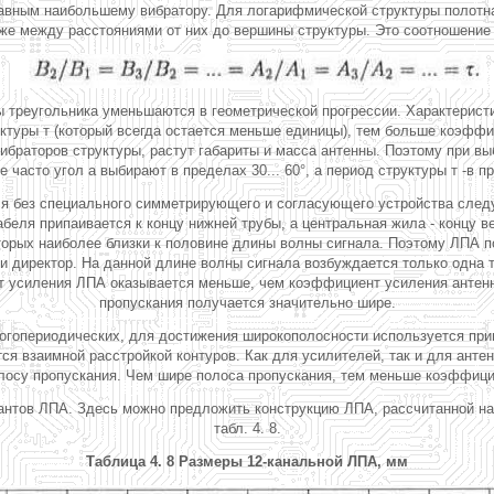
 равным наибольшему вибратору. Для логарифмической структуры полот
же между расстояниями от них до вершины структуры. Это соотношение 
ы треугольника уменьшаются в геометрической прогрессии. Характерис
уктуры т (который всегда остается меньше единицы), тем больше коэффи
ибраторов структуры, растут габариты и масса антенны. Поэтому при вы
часто угол а выбирают в пределах 30... 60°, а период структуры т -в пред
ится без специального симметрирующего и согласующего устройства сл
кабеля припаивается к концу нижней трубы, а центральная жила - концу 
торых наиболее близки к половине длины волны сигнала. Поэтому ЛПА по
и директор. На данной длине волны сигнала возбуждается только одна т
нт усиления ЛПА оказывается меньше, чем коэффициент усиления антенн
пропускания получается значительно шире.
логопериодических, для достижения широкополосности используется прин
я взаимной расстройкой контуров. Как для усилителей, так и для анте
лосу пропускания. Чем шире полоса пропускания, тем меньше коэффицие
нтов ЛПА. Здесь можно предложить конструкцию ЛПА, рассчитанной на 
табл. 4. 8.
Таблица 4. 8 Размеры 12-канальной ЛПА, мм