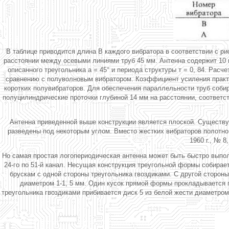
В таблице приводится длина В каждого вибратора в соответствии с ри
расстоянии между осевыми линиями труб 45 мм. Антенна содержит 10 в
описанного треугольника а = 45° и периода структуры т = 0, 84. Рас
сравнению с полуволновым вибратором. Коэффициент усиления практич
коротких полувибраторов. Для обеспечения параллельности труб собир
полуцилиндрические проточки глубиной 14 мм на расстоянии, соответс
Антенна приведенной выше конструкции является плоской. Существую
разведены под некоторым углом. Вместо жестких вибраторов полотно 
1960 г., № 8
Но самая простая логопериодическая антенна может быть быстро выполн
24-го по 51-й канал. Несущая конструкция треугольной формы собира
брускам с одной стороны треугольника гвоздиками. С другой стороны 
диаметром 1-1, 5 мм. Один кусок прямой формы прокладывается по
треугольника гвоздиками прибивается диск 5 из белой жести диаметром