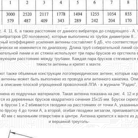
с. 4. 11, 6, а также расстояние от данного вибратора до следующего - 
ибраторов (20 половинок), которые выполнены из трубок диаметром 8... 
четный коэффициент усиления антенны составляет 6 дБ, что соответству
ески не изменяется по диапазону. Длина труб собирательной линий со
ательной линии и их стяжки используют три пары брусков из оргстекла
твующем расстоянию между трубами. Каждая пара брусков стягивается 
тяжести антенны и крепят к мачте.
т также объемные конструкции логопериодических антенн, которые хар
антенны может быть выполнено из провода или антенного канатика. Опи
, а описание плоской упрощенной проволочной ЛПА - в журнале "Радио", 
ена из подручных материалов. Такая антенна показана на рис. 4. 12 и
ется из деревянных брусков квадратного сечения 15х15 мм. Бруски скр
в бруски 1 и 2 вбиваются гвоздики на расстояниях от точки А, указанн
 бруску 4 до точки А, а второй, огибая гвоздики зигзагом, припаивается
 40 мм с маленьким отверстием в центре. Антенна крепится к мачте из д
и вершиной треуголь-