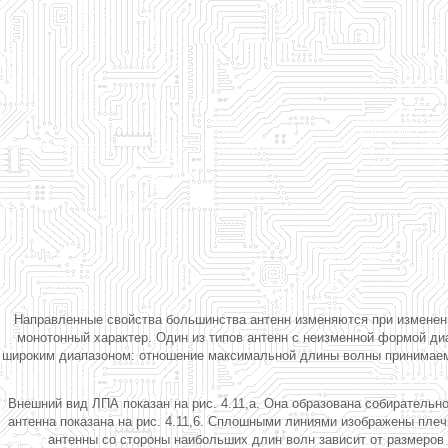
Направленные свойства большинства антенн изменяются при изменени
монотонный характер. Один из типов антенн с неизменной формой д
широким диапазоном: отношение максимальной длины волны принимаемо
Внешний вид ЛПА показан на рис. 4.11,а. Она образована собирательн
антенна показана на рис. 4.11,6. Сплошными линиями изображены плеч
антенны со стороны наибольших длин волн зависит от размеров 