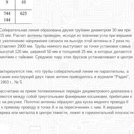
А. Собирательная линия образована двумя трубами диаметром 30 мм при
15 мм. Расчет антенны проведен, исходя из значении угла при вершине
ет увеличению напряжения сигнала на выходе этой антенны в 2 раза по
ставляет 2900 мм. Трубы немного выступают за точки установки самых
 высотой 120 мм, шириной 50 мм и толщиной 25 мм, в которых делаются
винтами с гайками. Среднюю пару этих брусков устанавливают в центре
актеризуются тем, что трубы собирательной линии не параллельны, а
сание конструкций двух таких антенн приводилось в журнале "Радио",
1963 г., № 5.
 рассчитана на прием телевизионных передач дециметрового диапазона с
епляются между собой треугольными фанерными косынками, прибитыми к
ых на рисунке. Полотно антенны образуют два куска медного провода 6
 к прямому проводу в точке А и на пересечениях с ним. К вершине
ерева или металла в центре тяжести, лежит в горизонтальной плоскости