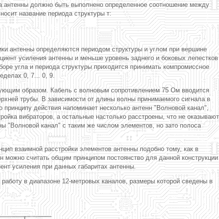
на антенны должно быть выполнено определенное соотношение между
носит название периода структуры т:
тики антенны определяются периодом структуры и углом при вершине
циент усиления антенны и меньше уровень заднего и боковых лепестков
боре угла и периода структуры приходится принимать компромиссное
елах 0, 7... 0, 9.
едующим образом. Кабель с волновым сопротивлением 75 Ом вводится
верхней трубы. В зависимости от длины волны принимаемого сигнала в
 принципу действия напоминает несколько антенн "Волновой канал",
ройка вибраторов, а остальные настолько расстроены, что не оказывают
ы "Волновой канал" с таким же числом элементов, но зато полоса
цип взаимной расстройки элементов антенны подобно тому, как в
нн можно считать общим принципом постоянство для данной конструкции
нт усиления при данных габаритах антенны.
работу в диапазоне 12-метровых каналов, размеры которой сведены в