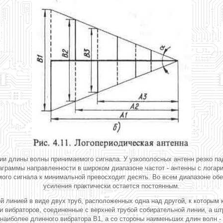
и длины волны принимаемого сигнала. У узкополосных антенн резко па
иаграммы направленности в широком диапазоне частот - антенны с лога
го сигнала к минимальной превосходит десять. Во всем диапазоне об
усиления практически остается постоянным.
ой линией в виде двух труб, расположенных одна над другой, к которым 
и вибраторов, соединенные с верхней трубой собирательной линии, а шт
наиболее длинного вибратора В1, а со стороны наименьших длин волн - 