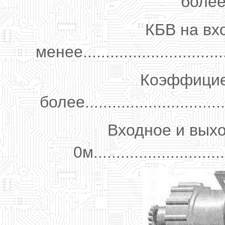
более..
КБВ на вх
менее.................................
Коэффициен
более.................................
Входное и вых
0м.............................