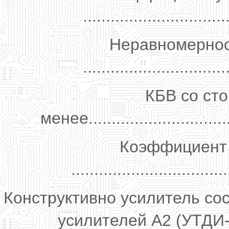
..............................
Неравномернос
...............................
КБВ со ст
менее................................
Коэффициент 
.................................
Конструктивно усилитель сос
усилителей А2 (УТДИ-I-