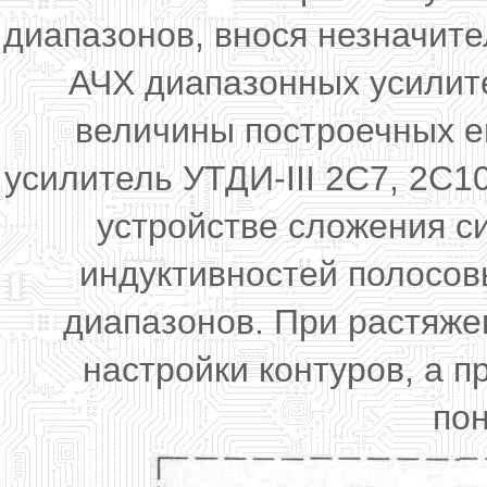
диапазонов, внося незначите
АЧХ диапазонных усилит
величины построечных е
усилитель УТДИ-III 2С7, 2С10
устройстве сложения с
индуктивностей полосов
диапазонов. При растяже
настройки контуров, а п
по