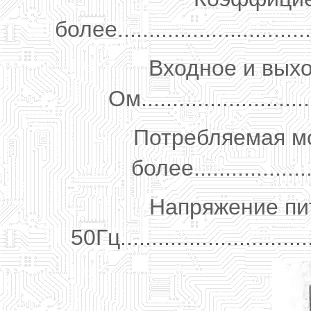
более.................................
Входное и вых
Ом............................
Потребляемая мо
более.....................
Напряжение пит
50Гц.............................