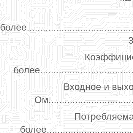
более..........................................
3
Коэффицие
более....................................
Входное и вых
Ом...............................
Потребляема
более..................................