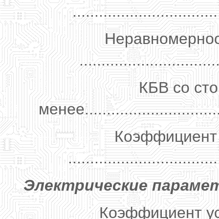
................................
Неравномернос
...............................
КБВ со ст
менее................................
Коэффициент 
.................................
Электрические парамет
Коэффициент ус