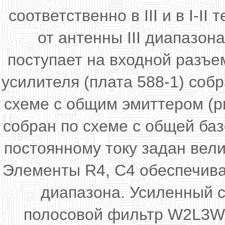
соответственно в III и в I-I
от антенны III диапазон
поступает на входной разъе
усилителя (плата 588-1) соб
схеме с общим эмиттером (р
собран по схеме с общей ба
постоянному току задан вели
Элементы R4, С4 обеспечива
диапазона. Усиленный с
полосовой фильтр W2L3W3