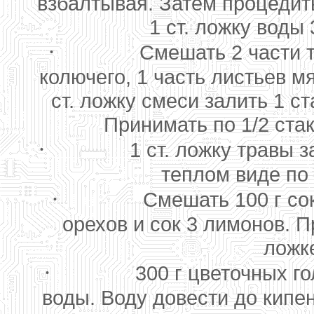
взбалтывая. Затем процедит
1 ст. ложку воды 
·
Смешать 2 части т
колючего, 1 часть листьев м
ст. ложку смеси залить 1 с
Принимать по 1/2 стак
·
1 ст. ложку травы 
теплом виде по 
·
Смешать 100 г со
орехов и сок 3 лимонов. П
ложке
·
300 г цветочных го
воды. Воду довести до кипен