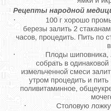
ямки и и
Рецепты народной медици
·
100 г хорошо пром
березы залить 2 стаканам
часов, процедить. Пить по с
в
·
Плоды шиповника, 
собрать в одинаковой
измельченной смеси залить
утром процедить и пить 
поливитаминное, общеукр
мочег
·
Столовую ложку