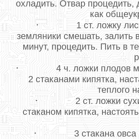
охладить. Отвар процедить, 
как общеук
·
1 ст. ложку ли
земляники смешать, залить в
минут, процедить. Пить в т
р
·
4 ч. ложки плодов 
2 стаканами кипятка, наст
теплого н
·
2 ст. ложки су
стаканом кипятка, настоять
·
3 стакана овса