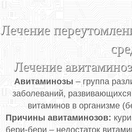
Лечение переутомлен
сре
Лечение авитаминоз
Авитаминозы
– группа разл
заболеваний, развивающихся 
витаминов в организме (бе
Причины авитаминозов:
кури
бери-бери – недостаток витами