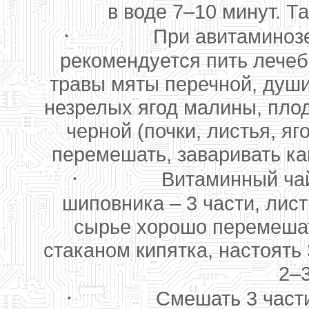
в воде 7–10 минут. Та
·
При авитаминоз
рекомендуется пить лечеб
травы мяты перечной, души
незрелых ягод малины, пло
черной (почки, листья, яг
перемешать, заваривать как
·
Витаминный чай
шиповника – 3 части, лис
сырье хорошо перемешат
стаканом кипятка, настоять 
2–3
·
Смешать 3 части