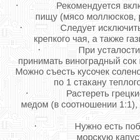
·
Рекомендуется вкл
пищу (мясо моллюсков, 
·
Следует исключить
крепкого чая, а также г
·
При усталости
принимать виноградный сок п
Можно съесть кусочек солено
по 1 стакану теплог
·
Растереть грецки
медом (в соотношении 1:1),
·
Нужно есть по
морскую капус