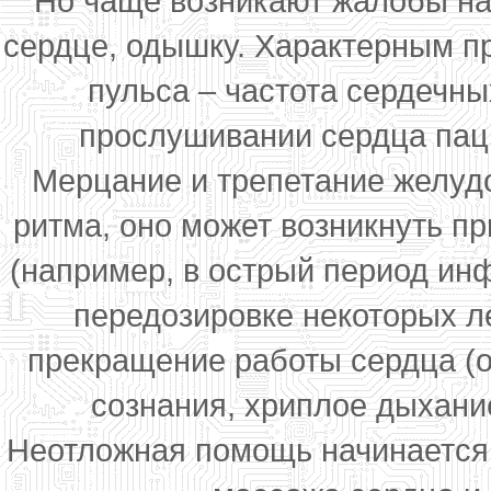
Но чаще возникают жалобы на 
сердце, одышку. Характерным пр
пульса – частота сердечн
прослушивании сердца паци
Мерцание и трепетание желудо
ритма, оно может возникнуть п
(например, в острый период инф
передозировке некоторых л
прекращение работы сердца (ос
сознания, хриплое дыхание
Неотложная помощь начинается 