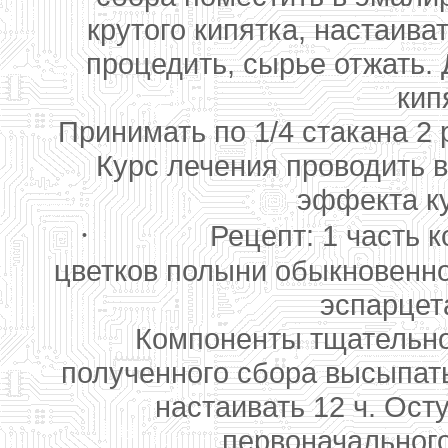
крутого кипятка, настаив
процедить, сырье отжать.
кип
Принимать по 1/4 стакана 2 
Курс лечения проводить в
эффекта ку
·
Рецепт: 1 часть к
цветков полыни обыкновенно
эспарцета
Компоненты тщательно 
полученного сбора высыпать
настаивать 12 ч. Ост
первоначального