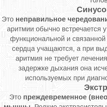
Синусо
Это
неправильное чередован
аритмии обычно встречается у
функциональной и связанной
сердца учащаются, а при вы
аритмия не требует лечения
задержке дыхания она исчез
используемых при диагно
Экст
Это
преждевременное (внео
мышцы
. Редкие экстрасистол