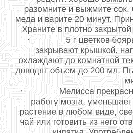
разомните и выжмите сок.
меда и варите 20 минут. При
Храните в плотно закрытой
·
5 г цветков боя
закрывают крышкой, наг
охлаждают до комнатной те
доводят объем до 200 мл. Пью
м
·
Мелисса прекрасн
работу мозга, уменьшает
растение в любом виде, св
чай или готовить из него от
кипятка. Употребле