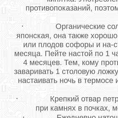
противопоказаний, поэто
·
Органические сол
японская, она также хорошо
или плодов софоры и на-ст
месяца. Пейте настой по 1 ч
4 месяцев. Тем, кому про
заваривать 1 столовую ложк
настаивать ночь в термосе и
·
Крепкий отвар пет
при камнях в почках, 
·
Ежедневно натощ