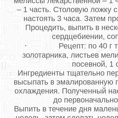
мелиссы лекарственной – 1 
– 1 часть. Столовую ложку 
настоять 3 часа. Затем пр
Процедить, выпить в неск
сердцебиении, со
·
Рецепт: по 40 г
золотарника, листьев мел
посевной, 1 
Ингредиенты тщательно пере
высыпать в эмалированную по
охлаждения. Полученный нас
до первоначально
Выпить в течение дня мален
недель, затем сделать неде