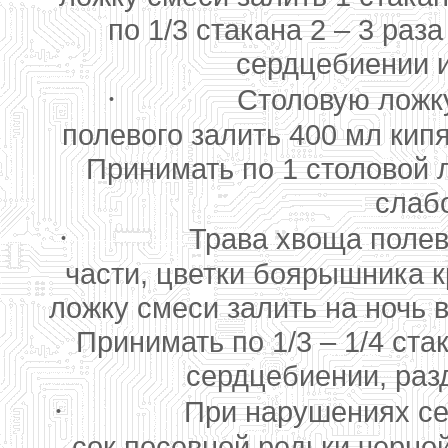
по 1/3 стакана 2 – 3 ра
сердцебиении и
·
Столовую ложк
полевого залить 400 мл кипя
Принимать по 1 столовой л
слаб
·
Трава хвоща полево
части, цветки боярышника к
ложку смеси залить на ночь 
Принимать по 1/3 – 1/4 ста
сердцебиении, раз
·
При нарушениях се
сок посевной редьки черно