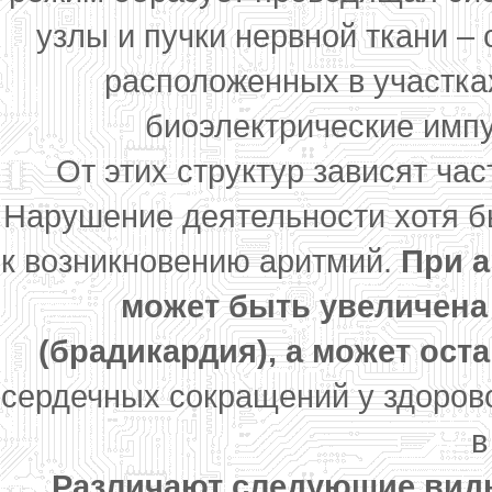
узлы и пучки нервной ткани – 
расположенных в участка
биоэлектрические импу
От этих структур зависят ча
Нарушение деятельности хотя бы
к возникновению аритмий.
При а
может быть увеличена
(брадикардия), а может ост
сердечных сокращений у здорово
в
Различают следующие вид