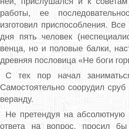
ней, прислушался и к советам
работы, ее по­следовательно
изготовил приспособления. Все 
дня пять человек (неспециали
венца, но и поло­вые балки, на
древняя пословица «Не боги гор
С тех пор начал заниматься
Самостоятель­но соорудил сруб 
веранду.
Не претендуя на абсолютную 
ответа на вопрос, просил бы