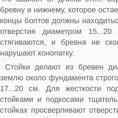
бревну и нижнему, которое остает
концы болтов долж­ны находить
отверстия диаметром 15...2
стягивают­ся, и бревна не ск
нарушают конопатку.
Стойки делают из бревен диа
землю около фундамента строго
17...20 см. Для жест­кости п
стойками и подкосами тщатель
стойках просверливают отверст