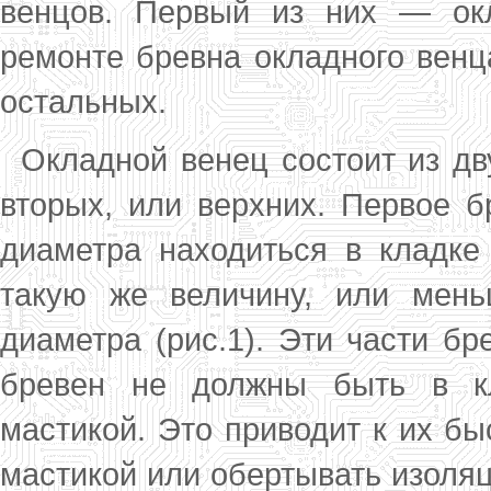
венцов. Пер­вый из них — о
ремонте бревна оклад­ного венц
остальных.
Окладной венец состоит из дву
вторых, или верхних. Первое б
диаметра находиться в кладке
такую же величину, или мен
диаметра (рис.1). Эти части бр
бревен не должны быть в кл
мастикой. Это приводит к их бы
мас­тикой или обертывать изоля