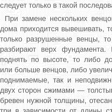
следует только в такой последов
При замене нескольких венцо
дома прихо­дится вывешивать, то
только разрушенные венцы, то
разбирают верх фундамента.
поднять по высоте, то либо до
или больше венцов, ли­бо увелич
поднимаемые, так и неподвиж­
двух сторон сжимами — толсты
бревен нужной толщины, отесан
три в зависимости от длины с