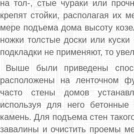
на тол-, стые чураки или проч
крепят стойки, распо­лагая их 
мере подъема дома высоту козе
ножки толстые доски или куски 
под­кладки не применяют, то уве
Выше были приведены спосо
расположены на ленточном фу
часто стены домов устанавл
используя для него бетонные
камень. Для подъема стен таког
завалины и очистить проемы ме