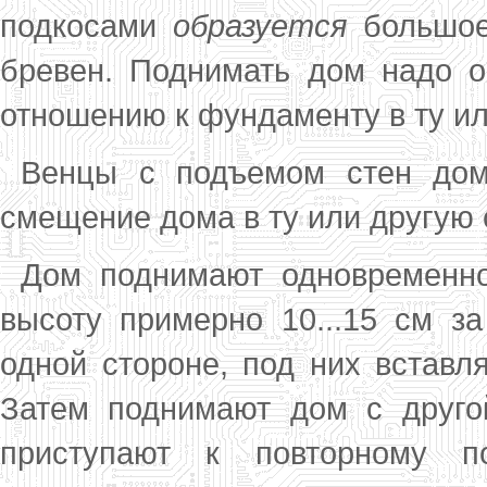
подкосами
образу­ется
большое
бревен. Поднимать дом надо о
отно­шению к фундаменту в ту ил
Венцы с подъемом стен дом
смещение до­ма в ту или другую
Дом поднимают одновременно
высоту при­мерно 10...15 см 
одной стороне, под них вставл
Затем поднимают дом с другой
приступают к повторному п