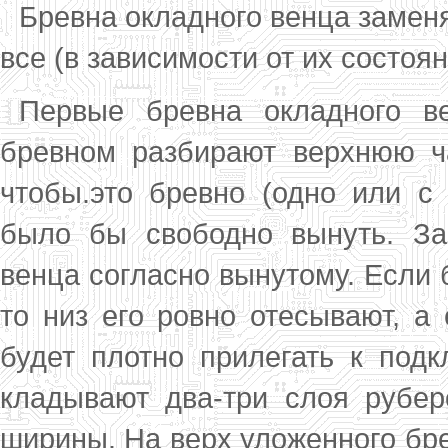
Бревна окладного венца заменя
все (в зависимости от их состоян
Первые бревна окладного в
бревном разбирают верхнюю ч
чтобы.это бревно (одно или с 
было бы свободно вынуть. Заг
венца со­гласно вынутому. Если 
то низ его ровно отесывают, а
будет плотно прилегать к под­
кладывают два-три слоя рубер
ширины. На верх уложенного бре