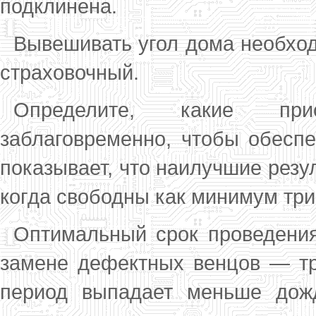
подклинена.
Вывешивать угол дома необходи
стра­ховочный.
Определите, какие прис
заблаговременно, что­бы обесп
показывает, что наилучшие ре­зу
когда свободны как минимум три
Оптимальный срок проведени
замене дефектных венцов — тре
период выпадает меньше дожд