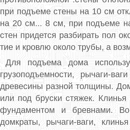
при подъеме стены на 10 см отк
на 20 см... 8 см, при подъеме н
стен придется разбирать пол ок
тие и кровлю около трубы, а воз
Для подъема дома использу
грузоподъемно­сти, рычаги-ваг
древесины разной толщи­ны. Дом
или под бруски стяжек. Клинья
фун­даментом и бревнами. В
домкраты, рычаги-ва­ги, клинья