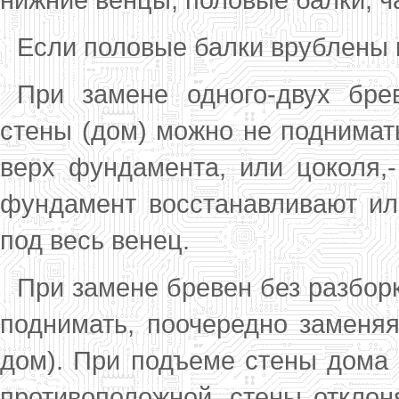
Если половые балки врублены в
При замене одного-двух бре
стены (дом) можно не поднимать
верх фундамента, или цоколя,-
фундамент восстанавливают ил
под весь венец.
При замене бревен без разбор
подни­мать, поочередно заменя
дом). При подъеме стены дома с
противоположной .стены от­клон