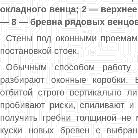
окладного венца; 2 — верхнее 
— 8 — бревна ря­довых венцо
Стены под оконными проемам
постанов­кой стоек.
Обычным способом работу 
разбирают окон­ные коробки.
отбитой строго вертикально л
про­бивают риски, спиливают и
получить гребни толщиной не 
куски новых бревен с выбран