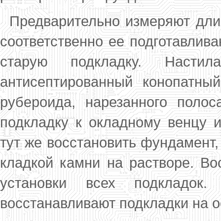
Предварительно измеряют длин
соответст­венно ее подготавли
старую подклад­ку. Наст
антисептированный конопатный
рубероида, на­резанного пол
подкладку к окладному венцу 
тут же восстановить фундамент,
кладкой камни на растворе. В
установки всех подкладок.
восстанавливают подкладки на о