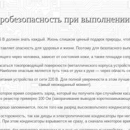
робезопасность при выполнении
6 В должен знать каждый. Жизнь слишком ценный подарок природы, чтобы
ставляет опасность для здоровья и жизни. Поэтому для безопасного вы
дящего через человека, зависит от состояния кожи, а также площади соп
асаться токопроводящей поверхности (металлического корпуса устройств
Наиболее опасным является путь тока от руки к руке — через область се
итания устройства от сети 220 В. Для полной уверенности в этом лучш
самый неожиданный момент).
которое время сохранять заряд, который вы получите при случайном ка
ез резистор примерно 100 Ом (закорачивание выводов короткозамыкающе
рошо запоминается, после того как разряд высоковольтного конденсато
 осторожность, так как диоды и электролитические конденсаторы при н
. При этом конденсаторы взрываются не сразу, а сначала некоторое вре
авлять без присмотра включенные и еще не настроенные устройства — 