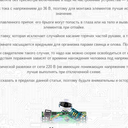
к тока с напряжением до 36 В, поэтому для монтажа элементов лучше 
значение.
лавленного припоя: его брызги могут попасть в глаза или на тело и выз
элементов при отпайке.
авку, которая исключает случайное касание горячих частей руками, а т
комнате насыщается вредными для организма парами свинца и олова. П
и свидетелем такого случая, то надо как можно скорее освободиться от
дствия поражения зависят от времени нахождения человека под напряж
рической развязки от сети 220 В (не имеющих понижающих напряжение 
лучше выполнять при отключенной схеме.
сказать в пределах данной статьи, поэтому будьте внимательны и осто