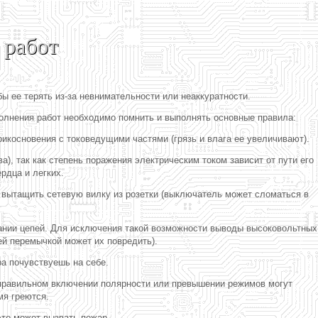
 работ
 ее терять из-за невнимательности или неаккуратности.
полнения работ необходимо помнить и выполнять основные правила:
рикосновения с токоведущими частями (грязь и влага ее увеличивают).
а), так как степень поражения электрическим током зависит от пути его
рдца и легких.
е вытащить сетевую вилку из розетки (выключатель может сломаться в
сании цепей. Для исключения такой возможности выводы высоковольтных
й перемычкой может их повредить).
ра почувствуешь на себе.
еправильном включении полярности или превышении режимов могут
мя греются.
это может вызвать пожар.