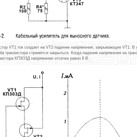
стор VT1 ток создает на VT2 падение напряжения, закрывающее VT1. В 
а транзистора стремятся закрыться. Когда падение напряжения на транз
зистора КП3О3Д напряжение отсечки равно 8 В.