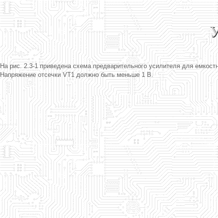
У
На рис. 2.3-1 приведена схема предварительного усилителя для емкос
Напряжение отсечки VT1 должно быть меньше 1 В.