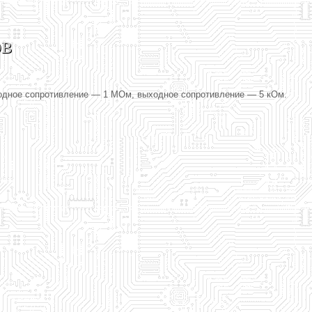
ов
входное сопротивление — 1 МОм, выходное сопротивление — 5 кОм.