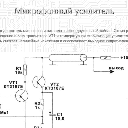
Микрофонный усилитель
о в держатель микрофона и питаемого через двужильный кабель. Схема 
щение в базу транзистора VT1 и температурная стабилизация усилител
зь снижает нелинейные искажения и обеспечивает выходное сопротивлен