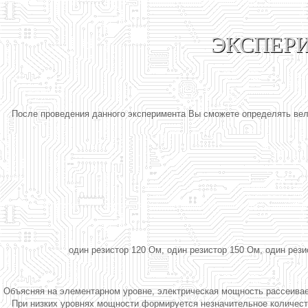
ЭКСПЕРИМ
После проведения данного эксперимента Вы сможете определять вел
один резистор 120 Ом, один резистор 150 Ом, один резис
Объясняя на элементарном уровне, электрическая мощность рассеивает
При низких уровнях мощности формируется незначительное количеств