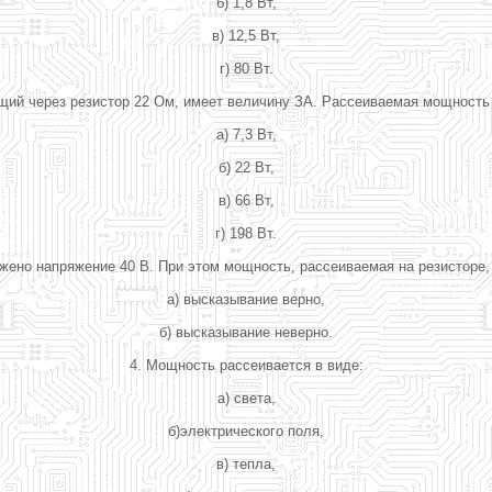
б) 1,8 Вт,
в) 12,5 Вт,
г) 80 Вт.
ющий через резистор 22 Ом, имеет величину ЗА. Рассеиваемая мощность
а) 7,3 Вт,
б) 22 Вт,
в) 66 Вт,
г) 198 Вт.
иложено напряжение 40 В. При этом мощность, рассеиваемая на резистор
а) высказывание верно,
б) высказывание неверно.
4. Мощность рассеивается в виде:
а) света,
б)электрического поля,
в) тепла,