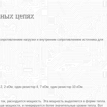
ных цепях
опротивлением нагрузки и внутренним сопротивлением источника для
2, 2 кОм, один резистор 4, 7 кОм, один резистор 10 кОм.
 ток, расходуется мощность. Эта мощность выделяется в форме тепла.
ьше мощности, и генерируются более значительные уровни тепла. Вот