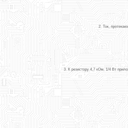
2. Ток, протека
3. К резистору 4,7 кОм, 1/4 Вт пр