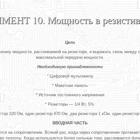
ЕНТ 10. Мощность в резистив
Цели
ичину мощности, рассеиваемой на резисторе, и выражать связь между с
максимальной передачи мощности.
Необходимую принадлежности
*
Цифровой мультиметр
* Макетная панель
* Источник постоянного напряжения
* Резисторы — 1/4 Вт, 5%:
тор 220 Ом, один резистор 470 Ом, два резистора 1 кОм, один резистор 
ВВОДНАЯ ЧАСТЬ
ся на сопротивлении. Всякий раз, когда через сопротивление протека
ет
о теплоты. Когда используются более сильные токи, рассеивается бол