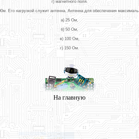
г) магнитного поля.
00м. Его нагрузкой служит антенна. Антенна для обеспечения максимал
а) 25 Ом,
б) 50 Ом,
в) 100 Ом,
г) 150 Ом.
На главную