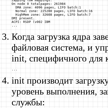
zapping low mappings.

On node 0 totalpages: 261984

  DMA zone: 4096 pages, LIFO batch:1

  Normal zone: 225280 pages, LIFO batch:16

  HighMem zone: 32608 pages, LIFO batch:7

DMI present.

ACPI: RSDP (v002 IBM                              
...
Когда загрузка ядра за
файловая система, и уп
init
, специфичного для
...
init
производит загрузк
уровень выполнения, з
службы: