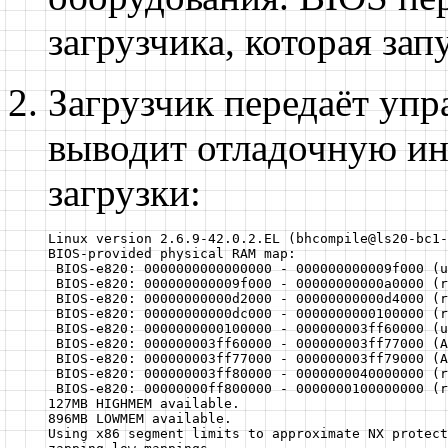
загрузчика, которая зап
Загрузчик передаёт упр
выводит отладочную и
загрузки:
Linux version 2.6.9-42.0.2.EL (bhcompile@ls20-bc1-
BIOS-provided physical RAM map:

 BIOS-e820: 0000000000000000 - 000000000009f000 (u
 BIOS-e820: 000000000009f000 - 00000000000a0000 (r
 BIOS-e820: 00000000000d2000 - 00000000000d4000 (r
 BIOS-e820: 00000000000dc000 - 0000000000100000 (r
 BIOS-e820: 0000000000100000 - 000000003ff60000 (u
 BIOS-e820: 000000003ff60000 - 000000003ff77000 (A
 BIOS-e820: 000000003ff77000 - 000000003ff79000 (A
 BIOS-e820: 000000003ff80000 - 0000000040000000 (r
 BIOS-e820: 00000000ff800000 - 0000000100000000 (r
127MB HIGHMEM available.

896MB LOWMEM available.

Using x86 segment limits to approximate NX protect