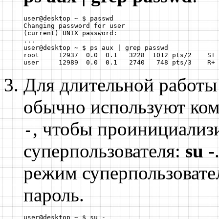
user@desktop ~ $ passwd

Changing password for user

(current) UNIX password:		

...

user@desktop ~ $ ps aux | grep passwd

root     12937  0.0  0.1   3228  1012 pts/2    S+ 
user     12989  0.0  0.1   2740   748 pts/3    R+ 
Для длительной работы
обычно используют ко
, чтобы проинициализ
-
суперпользователя:
su -
режим суперпользовател
пароль.
user@desktop ~ $ su -
