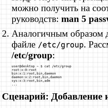
можно получить на соо
руководств:
man 5 pas
Аналогичным образом д
файле
. Рас
/etc/group
/etc/group
:
user@desktop ~ $ cat /etc/group

root:x:0:root

bin:x:1:root,bin,daemon

daemon:x:2:root,bin,daemon

sys:x:3:root,bin,adm

...
Сценарий: Добавление и