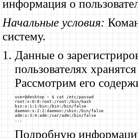
информация о пользовате
Начальные условия:
Коман
систему.
Данные о зарегистриро
пользователях хранятся
Рассмотрим его содер
user@desktop ~ $ cat /etc/passwd

root:x:0:0:root:/root:/bin/bash

bin:x:1:1:bin:/bin:/bin/false

daemon:x:2:2:daemon:/sbin:/bin/false

adm:x:3:4:adm:/var/adm:/bin/false

...
Подробную информацию