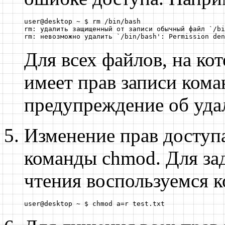
user@desktop ~ $ rm /bin/bash

rm: удалить защищенный от записи обычный файл `/bi
rm: невозможно удалить `/bin/bash': Permission den
Для всех файлов, на ко
имеет прав записи ком
предупреждение об уда
Изменение прав доступ
команды
chmod
. Для з
чтения воспользуемся 
user@desktop ~ $ chmod a=r test.txt