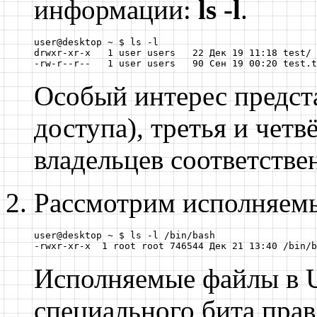
информации:
ls -l
.
user@desktop ~ $ ls -l

drwxr-xr-x   1 user users   22 Дек 19 11:18 test/

-rw-r--r--   1 user users   90 Сен 19 00:20 test.t
Особый интерес предста
доступа), третья и четв
владельцев соответстве
Рассмотрим исполняем
user@desktop ~ $ ls -l /bin/bash

-rwxr-xr-x  1 root root 746544 Дек 21 13:40 /bin/b
Исполняемые файлы в 
специального бита прав