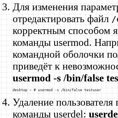
Для изменения парамет
отредактировать файл
/
корректным способом я
команды
usermod
. Напр
командной оболочки по
приведёт к невозможнос
usermod -s /bin/false te
desktop ~ # usermod -s /bin/false testuser
Удаление пользователя
команды
userdel
:
userde