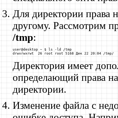
Для директории права н
другому. Рассмотрим п
/tmp
:
user@desktop ~ $ ls -ld /tmp

drwxrwxrwt  26 root root 5168 Дек 22 20:04 /tmp/
Директория имеет допол
определающий права на 
директории.
Изменение файла с недо
ошибке доступа. Напри