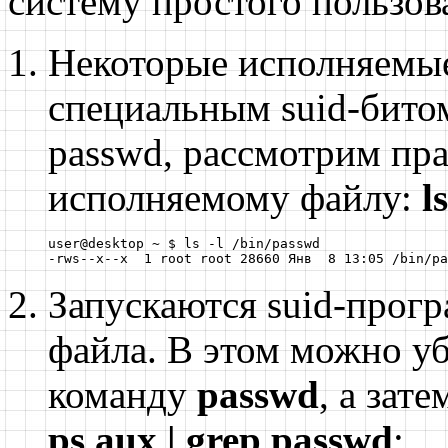
систему простого пользов
Некоторые исполняемы
специальным suid-бито
passwd
, рассмотрим пра
исполняемому файлу:
l
user@desktop ~ $ ls -l /bin/passwd

-rws--x--x  1 root root 28660 Янв  8 13:05 /bin/pa
Запускаются suid-прог
файла. В этом можно уб
команду
passwd
, а зат
ps aux | grep passwd
: