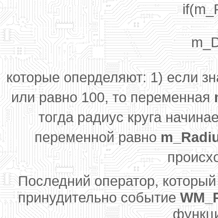
if(m_
m_D
которые оперделяют: 1) если з
или равно 100, то переменная
тогда радиус круга начинае
переменной равно
m_Radi
происхо
Последний оператор, которы
принудительно событие
WM_P
функ