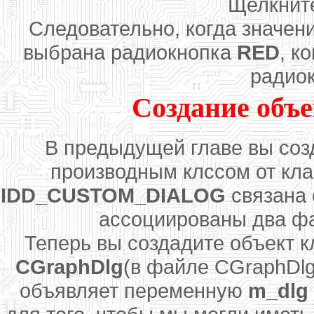
Щелкнит
Следовательно, когда значе
выбрана радиокнопка
RED
, к
радио
Создание объе
В предыдущей главе вы соз
производным клссом от кл
IDD_CUSTOM_DIALOG
связана 
ассоциированы два ф
Теперь вы создадите объект 
CGraphDlg
(в файле CGraphDlg
объявляет переменную
m_dlg