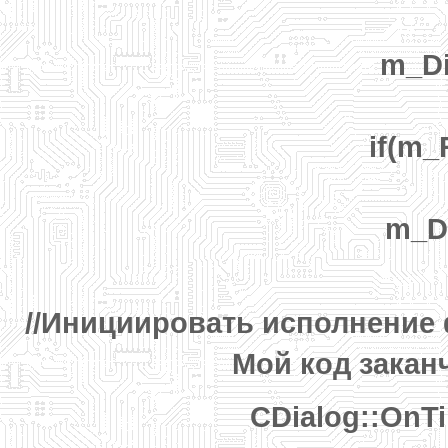
m_Di
if(m_
m_Di
//Инициировать исполнение функ
Мой код заканчи
CDialog::OnTi