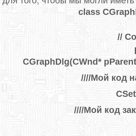
для того, чтобы мы могли имет
class CGraphD
// C
CGraphDlg(CWnd* pParent =
////Мой код 
CSet
////Мой код за