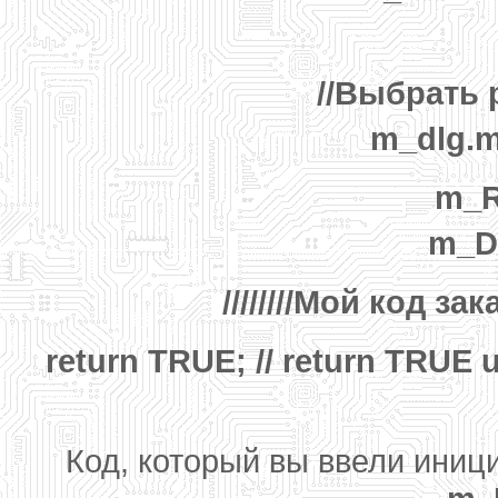
//Выбрать
m_dlg.
m_R
m_Di
////////Мой код зак
return TRUE; // return TRUE u
Код, который вы ввели ини