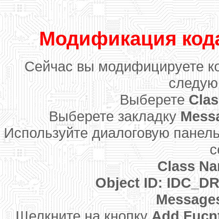
Модификация кода
Сейчас вы модифицируете к
следую
Выберете
Cla
Выберете закладку
Mess
Используйте диалоговую панел
с
Class N
Object ID: IDC
Message
Щелкните на кнопку
Add Fucn