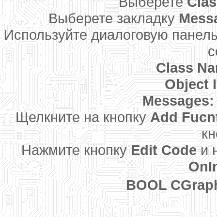
Выберете
Cla
Выберете закладку
Mess
Используйте диалоговую панел
с
Class N
Object 
Messages:
Щелкните на кнопку
Add Fucn
кн
Нажмите кнопку
Edit Code
и 
OnIn
BOOL CGraphD