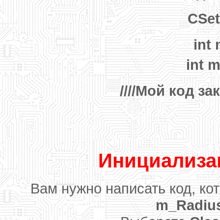
CSet
int
int 
////Мой код за
Инициализа
Вам нужно написать код, к
m_Radiu