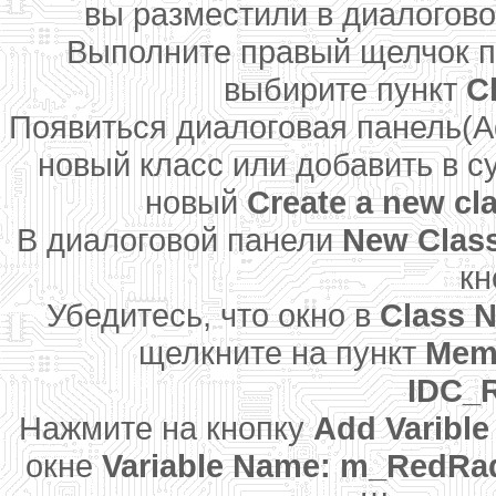
вы разместили в диалогов
Выполните правый щелчок п
выбирите пункт
C
Появиться диалоговая панель(Add
новый класс или добавить в 
новый
Create a new cl
В диалоговой панели
New Clas
кн
Убедитесь, что окно в
Class 
щелкните на пункт
Memb
IDC_
Нажмите на кнопку
Add Varible
окне
Variable Name: m_RedRadi