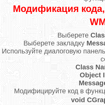
Модификация кода,
WM
Выберете
Cla
Выберете закладку
Mess
Используйте диалоговую панел
с
Class N
Object 
Messag
Модифицируйте код в функ
void CGra