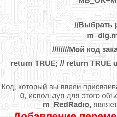
MB_OK+M
//Выбрать
m_dlg.
////////Мой код зак
return TRUE; // return TRUE u
Код, который вы ввели присваи
0, используя для этого объ
m_RedRadio
, являе
Добавление переме