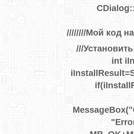
CDialog:
////////Мой код на
///Установит
int iI
iInstallResult=
if(iInsta
MessageBox("Ca
"Erro