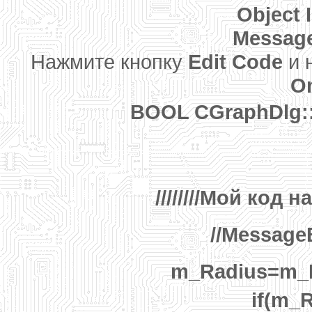
Object 
Messag
Нажмите кнопку
Edit Code
и 
On
BOOL CGraphDlg::
////////Мой код на
//Message
m_Radius=m_R
if(m_