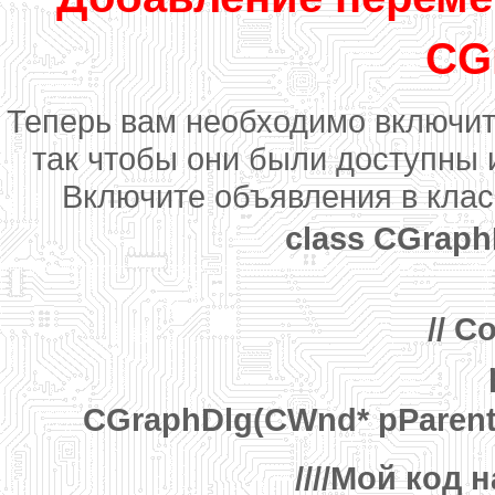
CG
Теперь вам необходимо включит
так чтобы они были доступны
Включите объявления в кла
class CGraphD
// C
CGraphDlg(CWnd* pParent =
////Мой код 