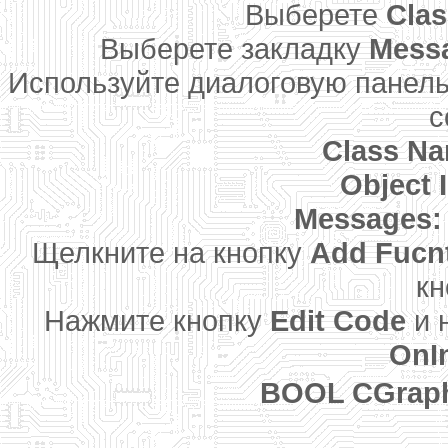
Выберете
Cla
Выберете закладку
Mess
Используйте диалоговую панел
с
Class N
Object 
Messages:
Щелкните на кнопку
Add Fucn
кн
Нажмите кнопку
Edit Code
и 
OnIn
BOOL CGraphD