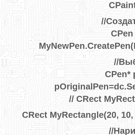
CPaint
//Созда
CPen
MyNewPen.CreatePen(P
//Вы
CPen* 
pOriginalPen=dc.S
// CRect MyRect
CRect MyRectangle(20, 10
//Нар