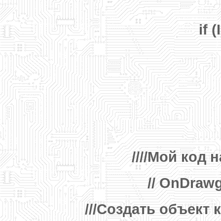
if 
////Мой код 
// OnDrawg
///Создать объект 