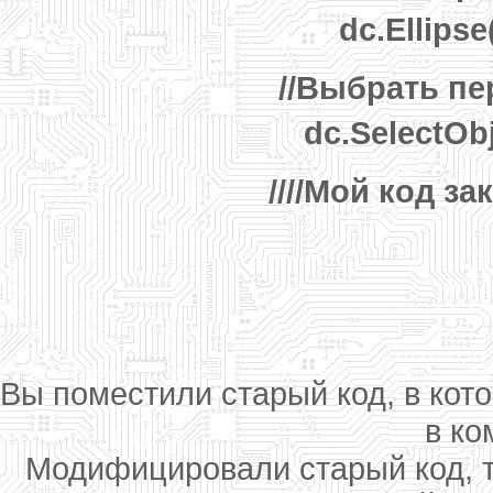
dc.Ellips
//Выбрать п
dc.SelectObj
////Мой код за
Вы поместили старый код, в кот
в ко
Модифицировали старый код, та