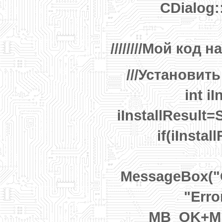
CDialog:
////////Мой код на
///Установит
int iI
iInstallResult=
if(iInsta
MessageBox("Ca
"Erro
MB_OK+M