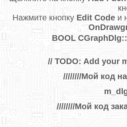
кн
Нажмите кнопку
Edit Code
и 
OnDrawgr
BOOL CGraphDlg::
// TODO: Add your 
////////Мой код на
m_dlg
////////Мой код зак