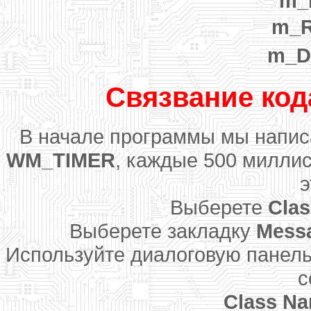
m_D
m_R
m_Di
Связвание код
В начале программы мы написа
WM_TIMER
, каждые 500 милли
э
Выберете
Cla
Выберете закладку
Mess
Используйте диалоговую панел
с
Class N