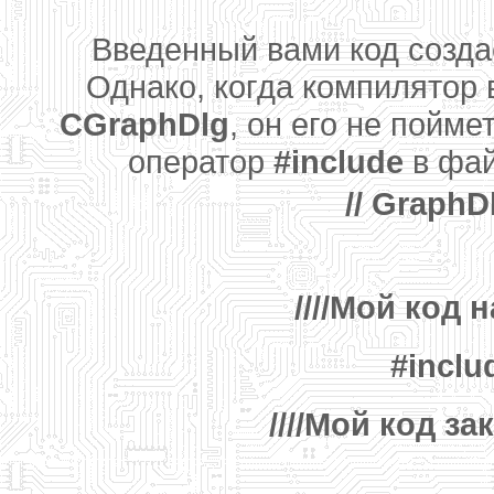
Введенный вами код созда
Однако, когда компилятор 
CGraphDlg
, он его не пойм
оператор
#include
в фа
// GraphDl
////Мой код 
#inclu
////Мой код за