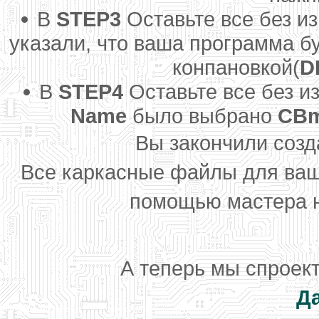
В
STEP3
Оставьте все без и
указали, что ваша программа б
конпановкой(
D
В
STEP4
Оставьте все без и
Name
было выбрано
CB
Вы закончили созд
Все каркасные файлы для ва
помощью мастера 
А теперь мы спроек
Д