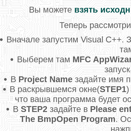
Вы можете
взять исходн
Теперь рассмотри
Вначале запустим Visual C++.
та
Выберем там
MFC AppWizar
запус
В
Project Name
задайте имя 
В раскрывшемся окне(
STEP1
)
что ваша программа будет о
В
STEP2
задайте в
Please ent
The BmpOpen Program
. О
нажп