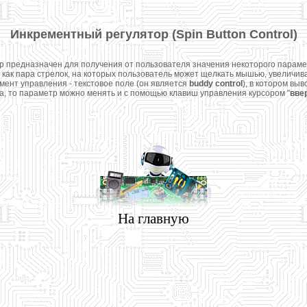
Инкрементный регулятор (Spin Button Control)
редназначен для получения от пользователя значения некоторого параме
ак пара стрелок, на которых пользователь может щелкать мышью, увеличив
ент управления - текстовое поле (он является
buddy control
), в котором вы
а, то параметр можно менять и с помощью клавиш управления курсором "
вве
На главную