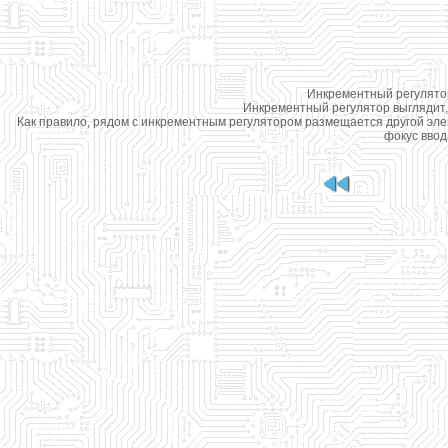
Инкрементный регулятор п
Инкрементный регулятор выглядит, к
Как правило, рядом с инкрементным регулятором размещается другой элем
фокус ввод