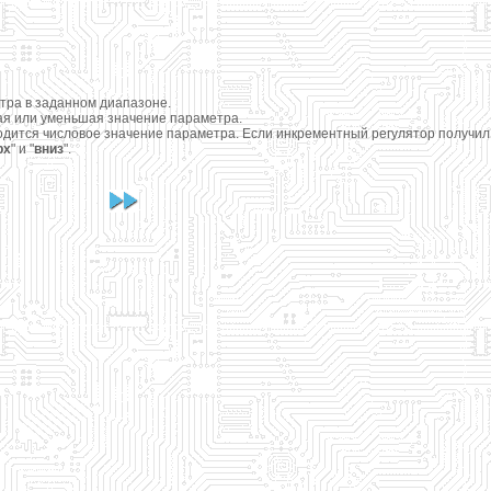
тра в заданном диапазоне.
ая или уменьшая значение параметра.
водится числовое значение параметра. Если инкрементный регулятор получил
рх
" и "
вниз
".