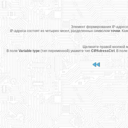
Элемент формирования IP-адресов пр
IP-адреса состоят из четырех чисел, разделенных символом
точки
. Ка
Щелкните правой кнопкой м
В поле
Variable type
(тип переменной) укажите тип
CIPAdressCtrl
. В пол