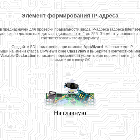
Элемент формирования IP-адреса
едназначен для проверки правильности ввода IP-адреса (адреса Internet-п
ждое число должно находиться в диапазоне от 1 до 255. Элемент управления
соответствовать этому формату.
Создайте SDI-приложение при помощи
AppWizard
. Назовите его IP.
ыши на имени класса
CIPView
в окне
ClassView
и выберите в контекстном ме
е
Variable Declaration
(описание переменной) укажите имя переменной m_ip. 
Нажмите на кнопку
ОК
.
На главную