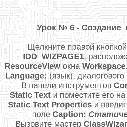
Урок № 6 - Создание
Щелкните правой кнопкой 
IDD_WIZPAGE1
, располож
ResourceView
окна
Workspace
Language:
(язык), диалогового
В панели инструментов
Con
Static Text
и поместите его на
Static Text Properties
и введит
поле
Caption:
Статиче
Вызовите мастер
ClassWiza