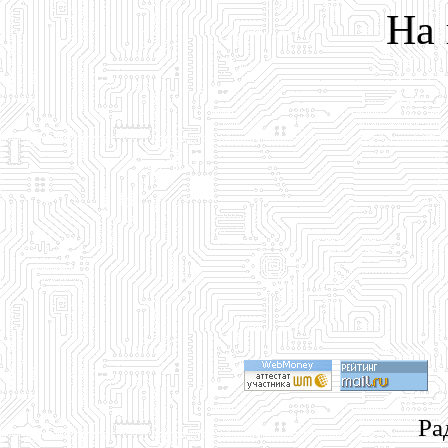
На
Ра