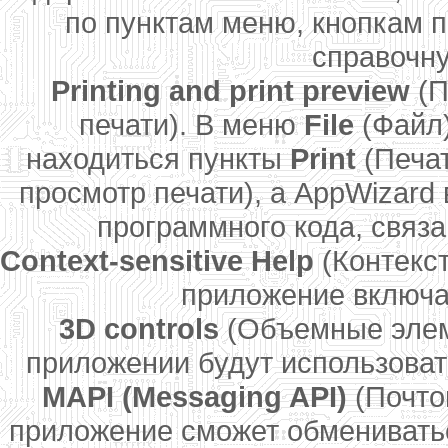
по пунктам меню, кнопкам п
справочн
Printing and print preview
(П
печати). В меню
File
(Файл)
находиться пункты
Print
(Печат
просмотр печати), а AppWizard
программного кода, связа
Context-sensitive Help
(Контекст
приложение включа
3D controls
(Объемные элем
приложении будут использова
MAPI (Messaging API)
(Почто
приложение сможет обменивать