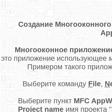
Создание Многооконного
Ap
Многооконное приложение (
это приложение использующее
Примером такого прило
Выберите команду
F
ile
,
N
Выберите пункт
MFC AppWi
Project name
имя проекта "