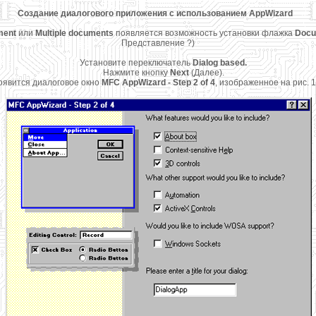
Создание диалогового приложения с использованием AppWizard
ment
или
Multiple documents
появляется возможность установки флажка
Docum
Представление ?)
Установите переключатель
Dialog based.
Нажмите кнопку
Next
(Далее).
оявится диалоговое окно
MFC AppWizard - Step 2 of 4
, изображенное на рис. 1