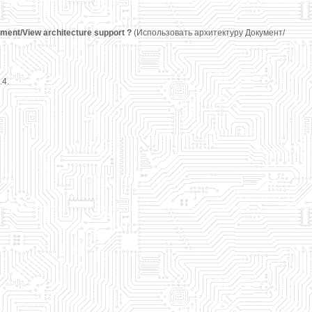
ent/View architecture support ?
(Использовать архитектуру Документ/
.4.