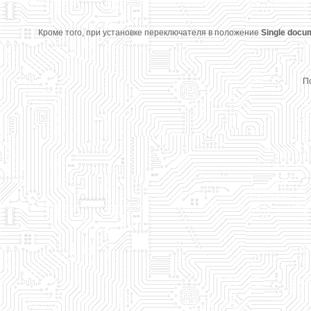
Кроме того, при установке переключателя в положение
Single docu
П