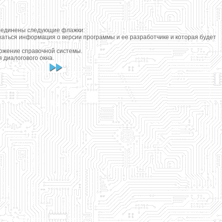
бъединены следующие флажки:
ржаться информация о версии программы и ее разработчике и которая будет
ложение справочной системы.
 диалогового окна.