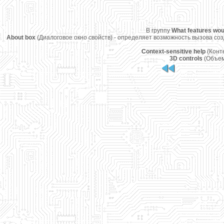
В группу
What features woul
About box
(Диалоговое окно свойств) - определяет возможность вызова соз
Context-sensitive help
(Конт
3D controls
(Объем