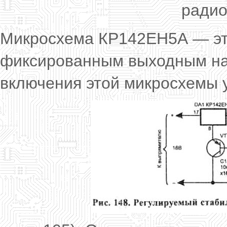
радио
Микросхема КР142ЕН5А — это
фиксированным выходным на
включения этой микросхемы у