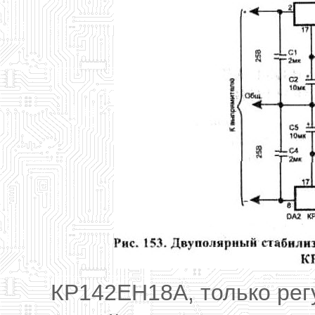
КР142ЕН18А, только рег