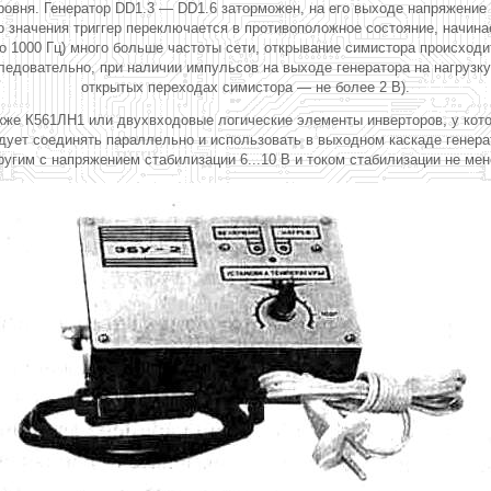
овня. Генератор DD1.3 — DD1.6 заторможен, на его выходе напряжение в
о значения триггер переключается в противоположное состояние, начин
о 1000 Гц) много больше частоты сети, открывание симистора происходи
ледовательно, при наличии импульсов на выходе генератора на нагрузку
открытых переходах симистора — не более 2 В).
кже К561ЛН1 или двухвходовые логические элементы инверторов, у кото
ет соединять параллельно и использовать в выходном каскаде генерато
им с напряжением стабилизации 6...10 В и током стабилизации не мен