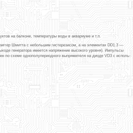
тов на балконе, температуры воды в аквариуме и т.п.
триггер Шмитта с небольшим гистерезисом, а на элементах DD1.3 —
выходе генератора имеется напряжение высокого уровня). Импульсы
нен по схеме однополупериодного выпрямителя на диоде VD3 с исполь-