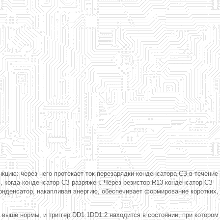
цию: через него протекает ток перезарядки конденсатора СЗ в течение
, когда конденсатор СЗ разряжен. Через резистор R13 конденсатор СЗ
онденсатор, накапливая энергию, обеспечивает формирование коротких,
выше нормы, и триггер DD1.1DD1.2 находится в состоянии, при котором