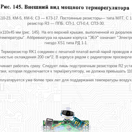
К10-23, КМ-5, КМ-6; С3 — К73-17. Постоянные резисторы— типа МЛТ, С 
резистор R3 — ППБ, СП-1, СП-0,4, СПЗ-30.
х110х45 мм (рис. 145). На его верхней крышке, выполненной из дюралю
температуры". Аббревиатура на крышке корпуса "ЭБУ" означает "Электр
гнездо XS1 типа РД 1-1.
 Терморезистор RK1 соединен с печатной платой витой парой проводов
остью охлаждения 200 см^2. В корпусе рядом с радиатором просверле
чинает работать сразу. Следует лишь подстроечным резистором R2 ус
узки, которая подключается к терморегулятору, не должна превышать 110
сплуатируется уже более трех лет для поддержания температуры воздух