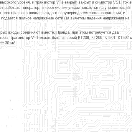
ысокого уровня, и транзистор VT1 закрыт, закрыт и симистор VS1, ток в
ает работать генератор, и короткие импульсы подаются на управляющий
т практически в начале каждого полупериода сетевого напряжения, и
 подается полное напряжение сети (за вычетом падения напряжения на
рых входы соединяют вместе. Правда, при этом потребуется два
ра. Транзистор VT1 может быть из серий КТ208, КТ209, КТ501, КТ502 с
ее 30 мА.