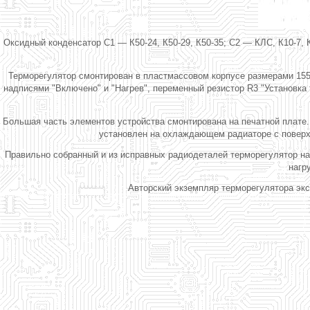
Оксидный конденсатор С1 — К50-24, К50-29, К50-35; С2 — КЛС, К10-7, 
Терморегулятор смонтирован в пластмассовом корпусе размерами 155
надписями "Включено" и "Нагрев", переменный резистор R3 "Установка 
Большая часть элементов устройства смонтирована на печатной плате.
установлен на охлаждающем радиаторе с поверхн
Правильно собранный и из исправных радиодеталей терморегулятор на
нагр
Авторский экземпляр терморегулятора эк