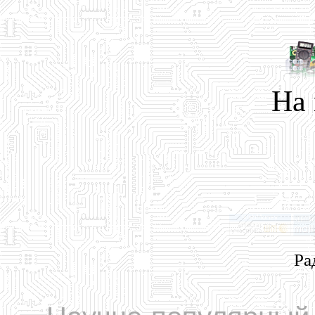
На
Ра