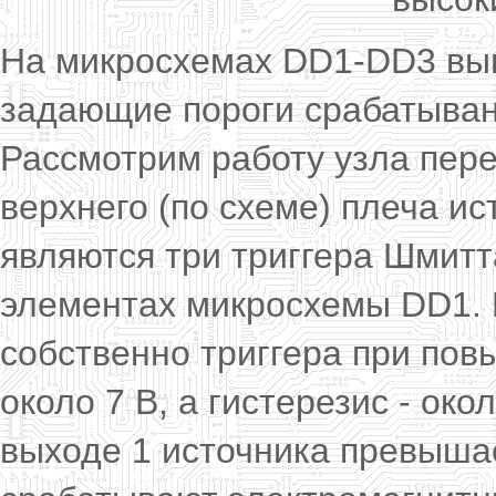
На микросхемах DD1-DD3 вып
задающие пороги срабатыван
Рассмотрим работу узла пер
верхнего (по схеме) плеча ис
являются три триггера Шмитт
элементах микросхемы DD1. 
собственно триггера при по
около 7 В, а гистерезис - око
выходе 1 источника превышае