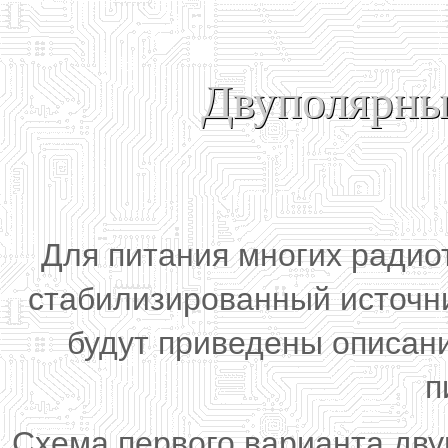
Двуполярны
Для питания многих радио
стабилизированный источни
будут приведены описани
п
Схема первого варианта дву