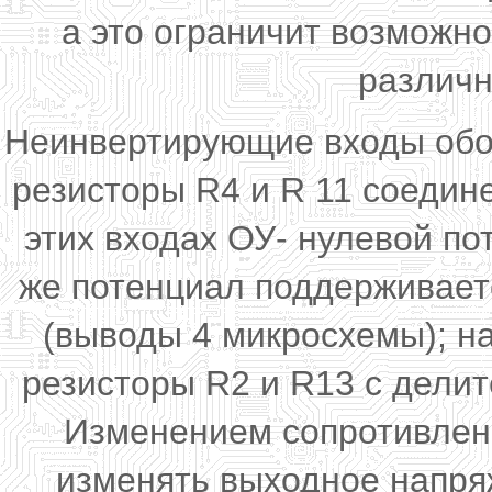
а это ограничит возможн
различн
Неинвертирующие входы обои
резисторы R4 и R 11 соедин
этих входах ОУ- нулевой по
же потенциал поддерживает
(выводы 4 микросхемы); н
резисторы R2 и R13 с дели
Изменением сопротивлени
изменять выходное напря