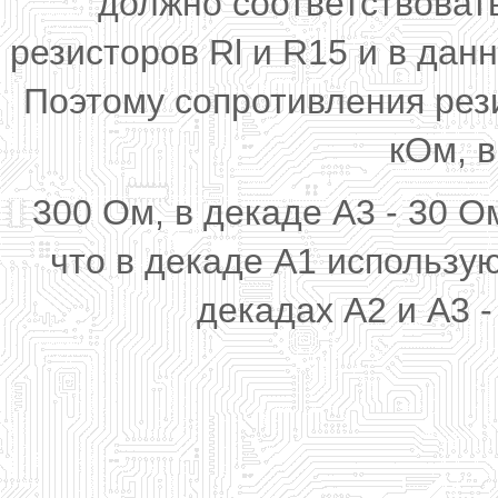
должно соответствоват
резисторов Rl и R15 и в дан
Поэтому сопротивления рез
кОм, в
300 Ом, в декаде A3 - 30 О
что в декаде А1 использую
декадах А2 и A3 -