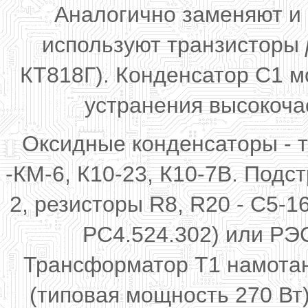
Аналогично заменяют и 
используют транзисторы
КТ818Г). Конденсатор С1 
устранения высокоча
Оксидные конденсаторы - т
-КМ-6, К10-23, К10-7В. Подс
2, резисторы R8, R20 - С5-1
РС4.524.302) или РЭС
Трансформатор Т1 намотан
(типовая мощность 270 Вт)