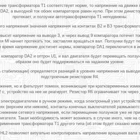
ие трансформатора Т1 соответствует норме, то напряжение на движке 
DA2, а выходной ток обоих компараторов равен нулю. При этом динистор
протекает, и ползунки автотрансформатора Т1 неподвижны.
го напряжения значения напряжения на контактах В2 и ВЗ трансформато
высит напряжение на выводе 3, и через вывод 9 компаратора потечет то
ля Ml начнет протекать ток, заставляя вращаться вал. Ползунки будут 
 время напряжение достигнет нормы, компаратор DA1 переключится в ис
 компаратор DA2 и оптрон U1, и вал двигателя будет перемещать ползу
образом оно будет поддерживаться на заданном уровне.
ь стабилизации) определяется разницей в уровнях напряжения на выво
подстроечным резистором R4.
яжения, но и фильтрует помехи, возникающие при кратковременных изме
2 с, устройство на нее не реагирует. Резистор R6 ограничивает ток чере
лектродвигателем в ручном режиме, когда электронный узел устройства
иях (верхнем или нижнем), контакты конечных выключателей размыкаютс
 снижении сетевого напряжения, если перемещение ползунков уже не пр
гателя. Такая необходимость может возникать в случае иного, чем на
рименения трансформатора Т1 другого типа (об этом будет сказано ниже
HL2 позволяют визуально контролировать направление вращения вала 