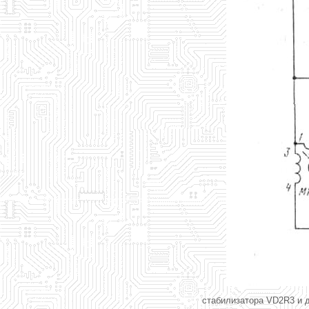
стабилизатора VD2R3 и 