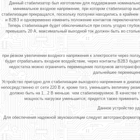
Данный стабилизатор был изготовлен для поддержания номинальног
минимальное входное напряжение, при котором стабилизатор вы
стабилизации прекращался, поскольку ползунки находились в крайнем
и В2ВЗ и одновременно изменить положение контактов переключателя
Теперь стабилизация будет обеспечиваться при сколь угодно глубок
превышать 20 А, максимальный выходной ток должен быть во столько
при резком увеличении входного напряжения к электросети через пол
будет отрабатывать входное воздействие, через контакты В2ВЗ будет
недостатка можно ограничить перемещение ползунков автотрансфор
дальнейшее перемещение
Устройство пригодно для стабилизации выходного напряжения в диапаз
непосредственно от сети 220 В и, кроме того, уменьшить величину резис
должно быть на 1...2 В меньше. чем стабилизируемое.
В качестве 
мощность нагрузки уменьшится; придется также применить 
Данное устройство уд
Для обеспечения надежной звукоизоляции следует автотрансформатор