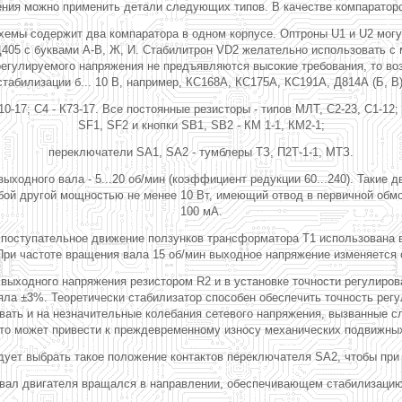
ния можно применить детали следующих типов. В качестве компараторо
емы содержит два компаратора в одном корпусе. Оптроны U1 и U2 могу
Ц405 с буквами А-В, Ж, И. Стабилитрон VD2 желательно использовать 
регулируемого напряжения не предъявляются высокие требования, то во
стабилизации б... 10 В, например, КС168А, КС175А, КС191А, Д814А (Б, В)
 10-17; С4 - К73-17. Все постоянные резисторы - типов МЛТ, С2-23, С1-1
SF1, SF2 и кнопки SB1, SB2 - КМ 1-1, КМ2-1;
переключатели SA1, SA2 - тумблеры ТЗ, П2Т-1-1, МТЗ.
выходного вала - 5...20 об/мин (коэффициент редукции 60...240). Таки
й другой мощностью не менее 10 Вт, имеющий отвод в первичной обмотк
100 мА.
поступательное движение ползунков трансформатора Т1 использована ви
При частоте вращения вала 15 об/мин выходное напряжение изменяется с
выходного напряжения резистором R2 и в установке точности регулиров
ла ±3%. Теоретически стабилизатор способен обеспечить точность регу
ровать и на незначительные колебания сетевого напряжения, вызванные
это может привести к преждевременному износу механических подвижных
дует выбрать такое положение контактов переключателя SA2, чтобы при
 вал двигателя вращался в направлении, обеспечивающем стабилизацию