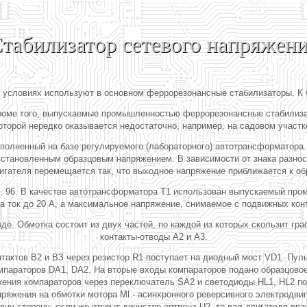
табилизатор сетевого напряжен
 условиях используют в основном феррорезонансные стабилизаторы. К 
Кроме того, выпускаемые промышленностью феррорезонансные стабилиза
оторой нередко оказывается недостаточно, например, на садовом участк
полненный на базе регулируемого (лабораторного) автотрансформатора.
 установленным образцовым напряжением. В зависимости от знака разн
игателя перемещается так, что выходное напряжение приближается к об
. 96. В качестве автотрансформатора Т1 использован выпускаемый пр
а ток до 20 А, а максимальное напряжение, снимаемое с подвижных конт
е. Обмотка состоит из двух частей, по каждой из которых скользит гра
контакты-отводы А2 и A3.
тактов В2 и ВЗ через резистор R1 поступает на диодный мост VD1. Пу
мпараторов DA1, DA2. На вторые входы компараторов подано образцово
ения компараторов через переключатель SA2 и светодиоды HL1, HL2 под
яжения на обмотки мотора Ml - асинхронного реверсивного электродвига
дну сторону; если же открыт динистор оптрона U2, то вал двигателя вра