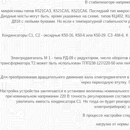
В стабилизаторе напряже
микросхемы типов К521САЗ, К521СА5, К521СА6. Последний тип микросх
Диодные мосты могут быть, кроме указанных на схеме, типов КЦ402, К
Д818 с любыми буквами. Но если к температурной стабильности 
Конденсаторы С1,.С2 - оксидные К50-16, К50-6 или К50-29: СЗ -КМ-6, К
Электродвигатель М 1 - типа РД-09 с редуктором, число оборотов 
трансформатора Т2 может быть использован ТПП238-127/220-50 или любо
Для преобразования вращательного движения вала электродвигателя в 
через переходную втулку. 
Настройка устройства заключается в установке величины номинального 
при номинальном напряжении 220 В точность регулирования составля
увеличить емкость конденсатора С1. Но тогда он будет реаги
электроприборов); 
В процессе настройки сле
нагрузке от нормы