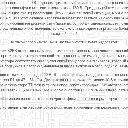
о напряжения 220 В в дачном домике в условиях значительного снижени
полнял свою функцию, составляло около 180 В. При дальнейшем пониже
 нижнем (по схеме) положении. Чтобы избежать такой ситуации, можно
 SA2. При этом сетевое напряжение будет подаваться на скользящие к
ом понижении напряжения сети (даже до 50...60 В), однако следует пом
 раз меньше этого значения, во сколько раз выходное напряжение боль
выходной цепей.
Но такой способ включения частей обмотки имеет недостаток:
зунки В2ВЗ окажется подключенным несоразмерно малое число витков об
 протекать чрезмерно большой ток, а на нагрузке будет действовать н
матора соответствующей установкой концевого выключателя, который бы
 ползунков в сторону уменьшения числа витков обмоток, подключаемы
оне от единиц вольт до 220 В. Для обеспечения выходного напряжения 
тора R1 до 47... 56
кОм
.
Для выходного напряжения менее 10 В стабилит
трансформатора Т1 можно также использовать тороидальные автотрансф
двигатель РД-09 с меньшим числом оборотов (1...2 об/мин) и подобрат
обно использовать в школе на уроках физики, а также в радиокружке при
 установить на жестком основании через войлочные или резиновые пр