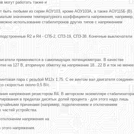
в могут работать также и
т быть любыми из серии АОУ103, кроме АОУ103А, а также АОУ115Б (В).
с малым значением температурного коэффициента напряжения, например,
зможно использование стабилитронов других типов с напряжением
.
2; подстроенные R2 и R4 - СП5-2, СПЗ-19, СПЗ-38. Конечные выключатели
е двигатели применяются в самопишущих потенциометрах. В качестве
е на 127 В, вторичную обмотку на напряжение 18...22 В и ток не менее
нтовая пара с резьбой М12х 1,75. С ее винтом вал двигателя соединен
о скоростью около 0,5 В/с.
ания напряжения резистором R4. В авторском экземпляре стабилизатора
лирования в пределах десятых долей процента - для этого надо лишь
 случайными причинами (например, подключением и отключением
 частей устройства.
 отклонении напряжения на
 этого напряжения.