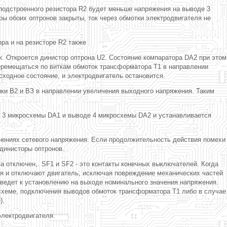
подстроенного резистора R2 будет меньше напряжения на выводе 3
ы обоих оптронов закрыты, ток через обмотки электродвигателя не
ра и на резисторе R2 также
к. Откроется динистор оптрона U2. Состояние компаратора DA2 при этом
перемещаться по виткам обмоток трансформатора Т1 в направлении
ходное состояние, и электродвигатель остановится.
нки В2 и ВЗ в направлении увеличения выходного напряжения. Таким
де 3 микросхемы DA1 и выводе 4 микросхемы DA2 и устанавливается
нениях сетевого напряжения. Если продолжительность действия помехи
з динисторы оптронов.
 отключен,. SF1 и SF2 - это контакты конечных выключателей. Когда
я и отключают двигатель, исключая повреждение механических частей
иведет к установлению на выходе номинального значения напряжения.
 схеме, подключения выводов обмоток трансформатора Т1 либо в случае
).
электродвигателя.