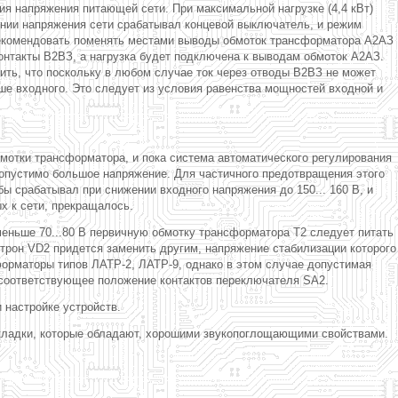
я напряжения питающей сети. При максимальной нагрузке (4,4 кВт)
нии напряжения сети срабатывал концевой выключатель, и режим
 рекомендовать поменять местами выводы обмоток трансформатора А2АЗ
онтакты В2ВЗ, а нагрузка будет подключена к выводам обмоток А2АЗ.
нить, что поскольку в любом случае ток через отводы В2ВЗ не может
ше входного. Это следует из условия равенства мощностей входной и
мотки трансформатора, и пока система автоматического регулирования
едопустимо большое напряжение. Для частичного предотвращения этого
 срабатывал при снижении входного напряжения до 150... 160 В, и
х к сети, прекращалось.
меньше 70...80 В первичную обмотку трансформатора Т2 следует питать
рон VD2 придется заменить другим, напряжение стабилизации которого
орматоры типов ЛАТР-2, ЛАТР-9, однако в этом случае допустимая
ь соответствующее положение контактов переключателя SA2.
 настройке устройств.
окладки, которые обладают, хорошими звукопоглощающими свойствами.