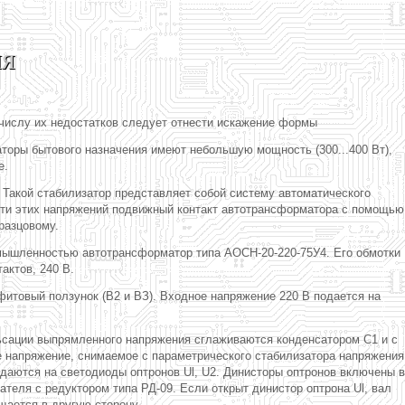
ия
числу их недостатков следует отнести искажение формы
торы бытового назначения имеют небольшую мощность (300...400 Вт),
е.
 Такой стабилизатор представляет собой систему автоматического
ости этих напряжений подвижный контакт автотрансформатора с помощью
разцовому.
омышленностью автотрансформатор типа АОСН-20-220-75У4. Его обмотки
актов, 240 В.
фитовый ползунок (В2 и ВЗ). Входное напряжение 220 В подается на
льсации выпрямленного напряжения сглаживаются конденсатором С1 и с
е напряжение, снимаемое с параметрического стабилизатора напряжения
аются на светодиоды оптронов Ul, U2. Динисторы оптронов включены в
теля с редуктором типа РД-09. Если открыт динистор оптрона Ul, вал
щается в другую сторону.