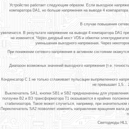
Устройство работает следующим образом. Если выходное напряжен
компаратора DA1, но больше напряжения на выводе 4 компаратора 
В случае повышения сетево
увеличатся. В результате напряжение на выводе 4 компаратора DA1 пре
не изменится. Через диодный мост VD5 и обмотки электродвигате
уменьшения выходного напряжения. Через некоторое
При понижении сетевого напряжения в активном состоянии окажутся
Диапазон возможных значений выходного напряжения (т.е. точност
Конденсатор С 1 не только сглаживает пульсации выпрямленного напр
не превышает 1,5... 
Выключатель SA1, кнопки SB1 и SB2 предназначены для управления э
ползунки В2 и ВЗ трансформатора Т1 оказываются в крайних положен
стабилизатора. Такое может случиться, например, при значительном
Переключатель SA2 позволяет изменять направление вращения вала дви
п
Светодиоды HL1, 