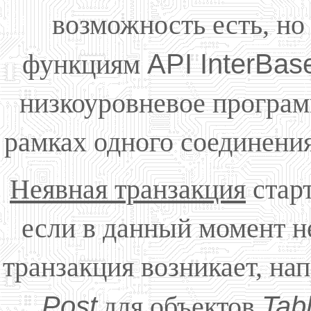
возможность есть, но
функциям
API InterBas
низкоуровневое програм
рамках одного соединения
Неявная транзакция
стар
если в данный момент н
транзакция возникает, на
Post
для объектов
Tab