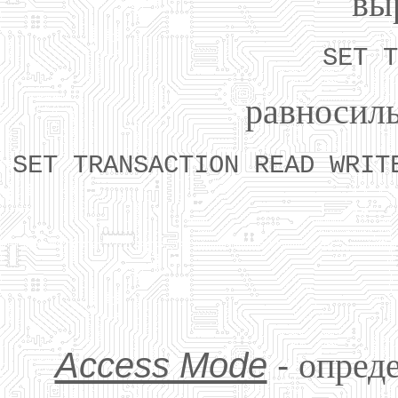
вы
SET T
равносил
SET TRANSACTION READ WRIT
Access Mode
-
опреде