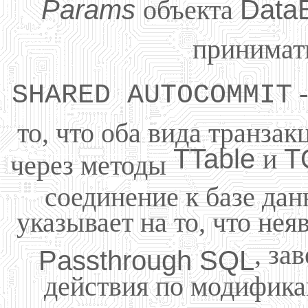
Params
объекта
Data
принимать
-
SHARED AUTOCOMMIT
то, что оба вида транза
TTable
и
T
через методы
соединение к базе да
указывает на то, что нея
, за
Passthrough SQL
действия по модифика