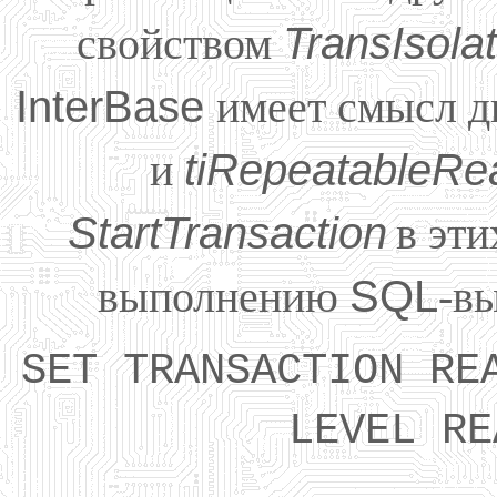
свойством
TransIsola
InterBase
имеет смысл д
и
tiRepeatableRe
StartTransaction
в эти
выполнению
SQL
-в
SET TRANSACTION RE
LEVEL RE