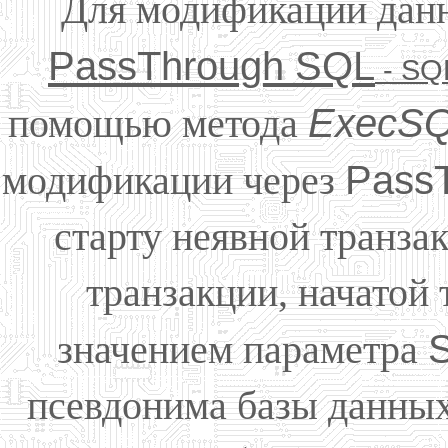
Для модификации данн
PassThrough SQL
- SQ
помощью метода
ExecS
модификации через
Pass
старту неявной транза
транзакции, начатой 
значением параметра
псевдонима базы данных 