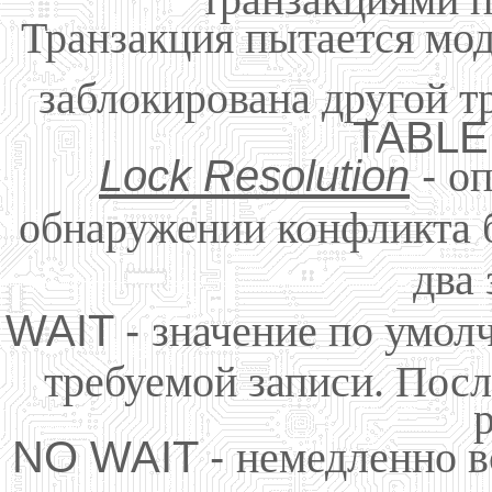
Транзакция пытается мод
заблокирована другой т
TABLE 
Lock Resolution
-
оп
обнаружении конфликта 
два 
WAIT -
значение по умол
требуемой записи. Посл
р
NO WAIT -
немедленно в