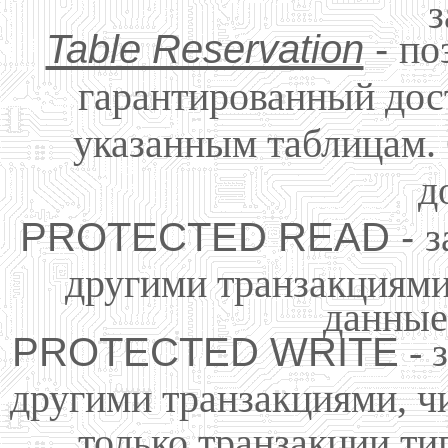
з
Table Reservation
-
по
гарантированный дос
указанным таблицам.
д
PROTECTED READ -
з
другими транзакциями
данные
PROTECTED WRITE
- 
другими транзакциями, ч
только транзакции т