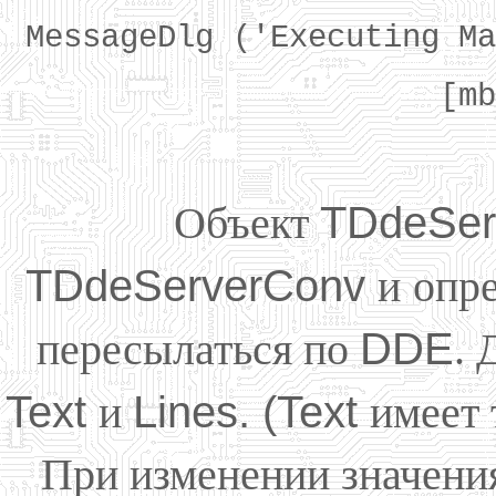
MessageDlg ('Executing Ma
[mb
Объект
TDdeSer
TDdeServerConv
и
опре
пересылаться по
DDE
. 
Text
и
Lines. (Text
имеет 
При изменении значения