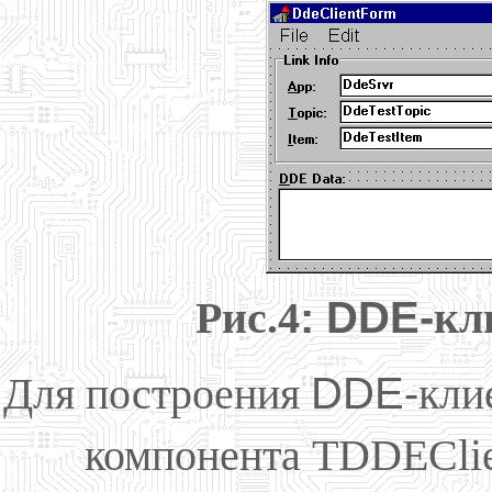
Рис.4
: DDE-
кл
Для построения
DDE-
кли
компонента TDDEClie