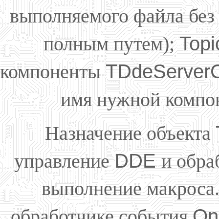
выполняемого файла бе
полным путем);
Top
компоненты
TDdeServerC
имя нужной компо
Назначение объекта
управление
DDE
и обра
выполнение макроса.
обработчике события
On