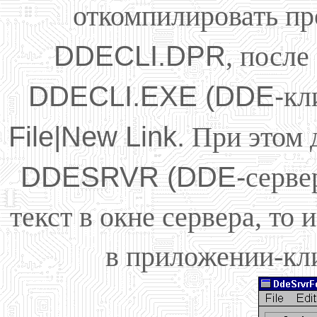
откомпилировать п
DDECLI.DPR
, после
DDECLI.EXE (DDE-
кл
File|New Link.
При этом 
DDESRVR (DDE-
серве
текст в окне сервера, то
в приложении-клие