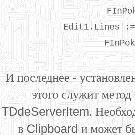
FInPo
Edit1.Lines :=
FInPok
И последнее - установле
этого служит метод
TDdeServerItem
. Необх
в
Clipboard
и может б